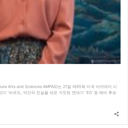
rts and Sciences·AMPAS)는 21일 제95회 미국 아카데미 시
 없다’ ‘바르도, 약간의 진실을 섞은 거짓된 연대기’ ‘EO’ 등 예비 후보