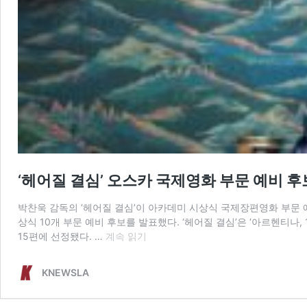
‘헤어질 결심’ 오스카 국제영화 부문 예비 후
박찬욱 감독의 ‘헤어질 결심’이 아카데미 시상식 국제장편영화 부문 예비 후보에
상식 10개 부문 예비 후보를 발표했다. ‘헤어질 결심’은 ‘아르헨티나, 19
‘헤
15편에 선정됐다. …
계속 읽기
어
질
KNEWSLA
결
심’