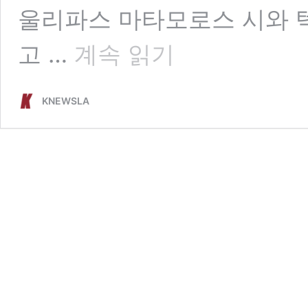
울리파스 마타모로스 시와 
이
고 …
계속 읽기
와
중
에
KNEWSLA
땅
굴
파
는
사
람
들..
그
들
은
누
구?