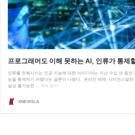
프로그래머도 이해 못하는 AI, 인류가 통제할
인류를 전복시키는 인공 지능에 대한 아이디어는 지난 수십 년 동안 
능을 통제하기 어렵다는 결론이 나왔다. 온라인 매체 ‘사이언스알럿’은 최근 인공
프
실상 불가능한 …
계속 읽기
로
그
KNEWSLA
래
머
도
이
해