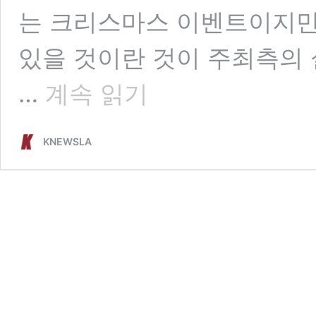
는 크리스마스 이벤트이지만 
있을 것이란 것이 주최측의 
“아!!
…
계속 읽기
벌
써”
크
KNEWSLA
리
스
마
스
원
더
랜
드..
우
드
랜
드