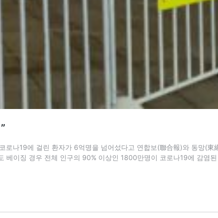
”
 코로나19에 걸린 환자가 6억명을 넘어섰다고 연합보(聯合報)와 동망(東網
도 베이징 경우 전체 인구의 90% 이상인 1800만명이 코로나19에 감염