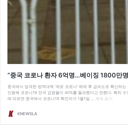
“중국 코로나 환자 6억명…베이징 1800만명
중국에서 엄격한 방역대책 ‘제로 코로나’ 해제 후 급속도로 확산하는
인용해 코로나19 전국 감염율이 40%를 돌파했다고 전했다. 특히 수
“중
에 따르면 중국에서 코로나19 확진자가 1월1일 …
계속 읽기
국
코
KNEWSLA
로
나