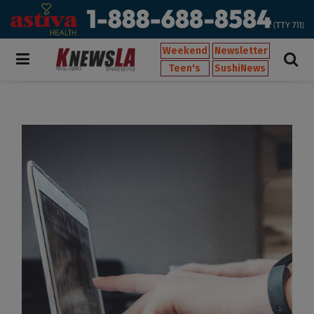
Weekend
Newsletter
Teen's
SushiNews