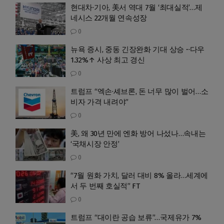
현대차·기아, 美서 역대 7월 ‘최대실적’…제
네시스 22개월 연속성장
0
뉴욕 증시, 중동 긴장완화 기대 상승 ···다우
1.32%↑ 사상 최고 경신
0
트럼프 “엑손·셰브론, 돈 너무 많이 벌어…소
비자 가격 내려야”
0
美, 왜 30년 만에 엔화 방어 나섰나…속내는
‘국채시장 안정’
0
“7월 원화 가치, 달러 대비 8% 올라…세계에
서 두 번째 호실적” FT
0
트럼프 “대이란 공습 보류”…국제유가 7%