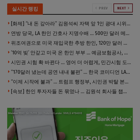
실시간 랭킹
PREV
NEXT
[화제] “내 돈 갚아라” 김원석씨 자택 앞 1인 광대 시위 … 한인 투자사, “108만 달러 못받아”
연방 당국, LA 한인 간호사 지명수배 … 500만 달러 메디캐어 사기, 선고 직전 한국 도주
위조여권으로 미국 재입국한 추방 한인, 120만 달러 은행 사기 행각
’10억 빚’ 안갚고 미국 온 한인 부부 … 예금보험공사, 미국서 소송
시민권 시험 확 바뀐다 … 영어 더 어렵게, 민간시험 도입 추진
“170달러 냈는데 공연 내내 불편” … 한국 코미디언 LA공연, 음향 불량에 외모 비하 개그 논란
“이제 시작에 불과” … 트럼프 행정부, 시민권 박탈 본격화
[속보] 한인 투자자들 돈 묶였나 … 김원석 회사들 챕터7 강제파산·자진파산 잇따라 신청