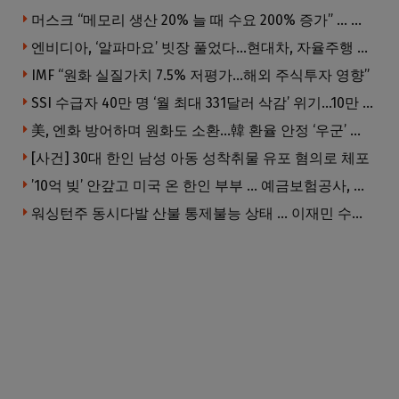
머스크 “메모리 생산 20% 늘 때 수요 200% 증가” … 반도체 매출 1조달러 눈 앞
엔비디아, ‘알파마요’ 빗장 풀었다…현대차, 자율주행 속도내나
IMF “원화 실질가치 7.5% 저평가…해외 주식투자 영향”
SSI 수급자 40만 명 ‘월 최대 331달러 삭감’ 위기…10만 명은 수급자격 상실
美, 엔화 방어하며 원화도 소환…韓 환율 안정 ‘우군’ 되나
[사건] 30대 한인 남성 아동 성착취물 유포 혐의로 체포
’10억 빚’ 안갚고 미국 온 한인 부부 … 예금보험공사, 미국서 소송
워싱턴주 동시다발 산불 통제불능 상태 … 이재민 수십만명