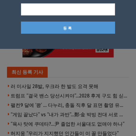
최신 등록 기사
러 미사일 28발, 우크라 한 발도 요격 못해
트럼프 “결국 밴스 당선시켜야”…2028 후계 구도 힘 싣나
팰컨9 달에 ‘쾅’ … 다누리, 충돌 직후 달 표면 촬영 유일 탐사선
“게임 끝났다” vs “내가 과반”…鄭·金 박빙 전대 서로 우위 주장
“육사 탓에 쿠데타?…尹 졸업한 서울대도 없애야 하나”
허지웅 “우리가 지지했던 인간들이 이 꼴 만들었다”