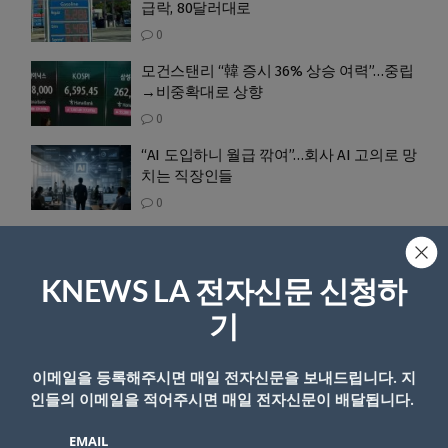
급락, 80달러대로
0
모건스탠리 “韓 증시 36% 상승 여력”…중립
→비중확대로 상향
0
“AI 도입하니 월급 깎여”…회사 AI 고의로 망
치는 직장인들
0
펩시 향으로 샤워한다 … ‘콜라 바디워시’까
지 나온다
KNEWS LA 전자신문 신청하
0
기
PAGE 1 OF 329
이메일을 등록해주시면 매일 전자신문을 보내드립니다. 지
1
2
…
329
인들의 이메일을 적어주시면 매일 전자신문이 배달됩니다.
EMAIL