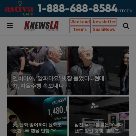
Weekend
Newsletter
Teen's
SushiNews
엔비디아, ‘알파마요’ 빗장 풀었다…현대
차, 자율주행 속도내나
美, 엔화 방어하며 원화도
삼전·닉스, 불붙은 10세대
소환…韓 환율 안정 ‘우군’
낸드 양산 경쟁, 캘리포니