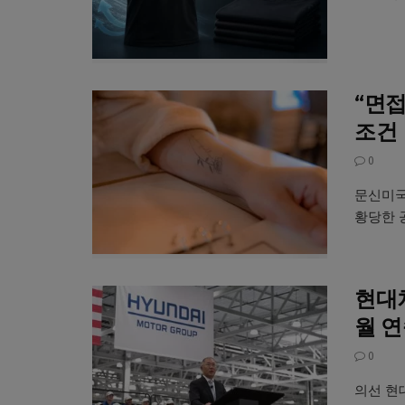
“면접
조건
0
문신미국
황당한 공
현대차
월 
0
의선 현