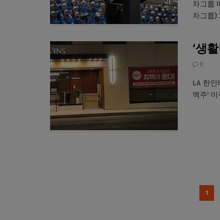
차그룹 
차그룹) 2
‘생활
0
LA 한인
맥주' 미
1