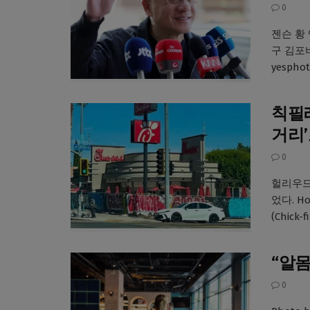
0
젠슨 황
구 김포비
yesphot
칙필레
거리
0
헐리우드
었다. H
(Chick-
“알몸
0