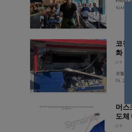
Photo
식사를 즐
코첼라
화
0
코첼라 
다. 고
머스크
도체 
0