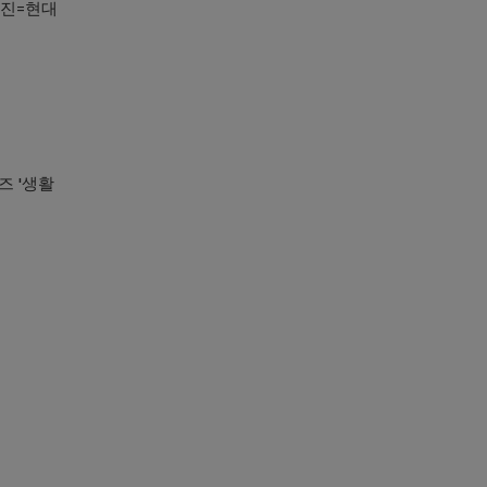
사진=현대
즈 '생활