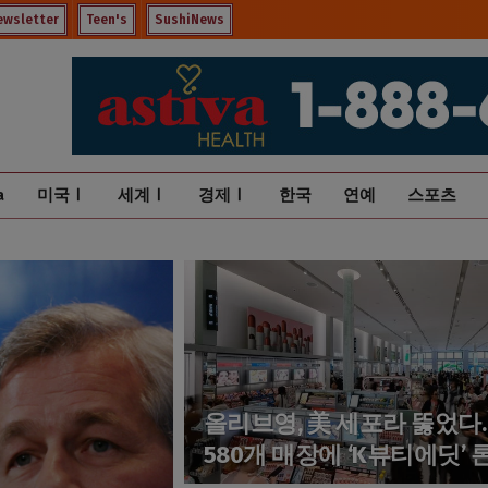
ewsletter
Teen's
SushiNews
a
미국Ⅰ
세계Ⅰ
경제Ⅰ
한국
연예
스포츠
올리브영, 美 세포라 뚫었다
580개 매장에 ‘K뷰티에딧’ 