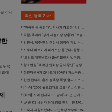
서울 강서
최신 등록 기사
“과하면 몸 해친다”…의사가 경고한 ‘건강 습관’ 5가지
국힘, 추미애 ‘경기 재정비상 상황’에 “주범은 이재명 전 지사”
량한
김민석, 제주·인천 경선서 정청래 제압 누적 1위 탈환
사우디·튀르키예·파키스탄 뭉쳤다…중동 새 안보축 부상하나
‘트럼프 개인변호사 출신’ 블랜치 법무장관 인준…상원 50대49 가결
항소법원 “백악관 연회장 공사 중단” 명령
로 뒤덮
 칙필레
한인타운 6가 호바트에 80세대 저소득층 아파트 준공
한인 한의사, 환자 성추행·폭행 혐의 기소 … 면허 긴급정지
[이슈] “2002 월드컵때도 그랬나” … 심판 성접대 의혹 해외로 일파만파, 4강 신화까지 불똥
화제
[화제] ‘사과 편지와 100달러’…40년 만에 훔친 책 돌려준 절도범
LA 반 ICE 시위 대응에 경찰 인건비만 1,700만 달러 썼다.
노숙자 지원하랬더니 … 단체장 보수에 165만 달러 ‘펑펑’