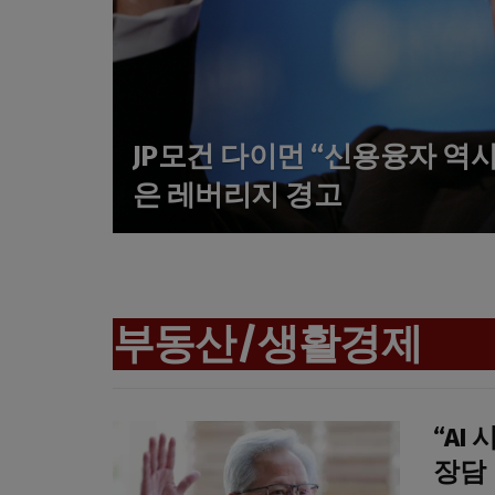
JP모건 다이먼 “신용융자 역
은 레버리지 경고
부동산/생활경제
“AI
장담