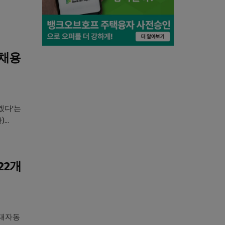
 채용
겠다'는
..
22개
현대자동