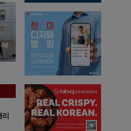
·애
다
탠리