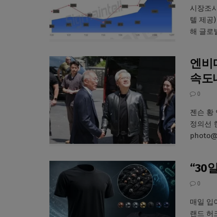
시장조사
텔 제공) 
해 글로벌
엔비디
속도
0
젠슨 황
정의선 현
photo
“30
0
매일 입
랜드 허크