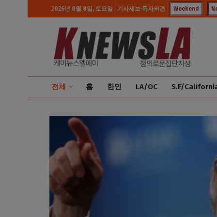
2026년 8월 8일, 토요일
기사제보·독자의견
Weekend
N
전체
홈
한인
LA/OC
S.F/Californi