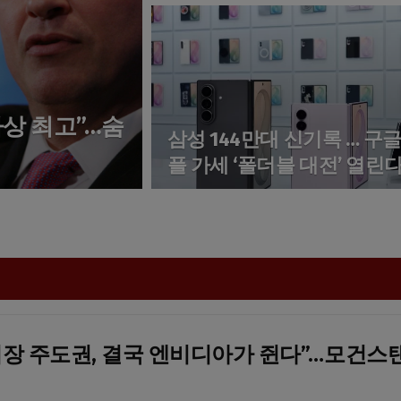
사상 최고”…숨
삼성 144만대 신기록 … 구글
플 가세 ‘폴더블 대전’ 열린
 시장 주도권, 결국 엔비디아가 쥔다”…모건스