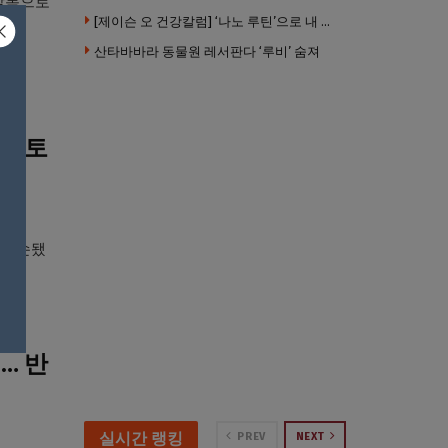
서 알몸으로
[제이슨 오 건강칼럼] ‘나노 루틴’으로 내 몸 기적 만들기
산타바바라 동물원 레서판다 ‘루비’ 숨져
물초토
 파손됐
… 반
실시간 랭킹
PREV
NEXT