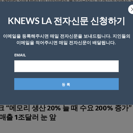
 by Negley Stockman on Unsplash 플로리다주의 한 레스토랑에
길 수 있는 이색 행사를 진행해 화제를 모으고 있다....
KNEWS LA 전자신문 신청하기
이메일을 등록해주시면 매일 전자신문을 보내드립니다. 지인들의
이메일을 적어주시면 매일 전자신문이 배달됩니다.
 70년 노포 버거집에 픽업트럭 돌진 … 건
EMAIL
밸리 지역의 명물식당인 버거 박스가 뺑소니 사고로 건물 상당부분이
펀드미캡쳐 캘리포니아의 한 유명 버거 식당이 차량 돌진 사고로...
 “메모리 생산 20% 늘 때 수요 200% 증가” 
매출 1조달러 눈 앞