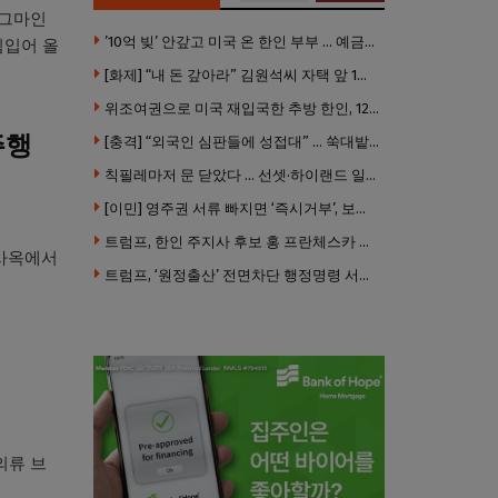
시그마인
’10억 빚’ 안갚고 미국 온 한인 부부 … 예금보험공사, 미국서 소송
 힘입어 올
[화제] “내 돈 갚아라” 김원석씨 자택 앞 1인 광대 시위 … 한인 투자사, “108만 달러 못받아”
위조여권으로 미국 재입국한 추방 한인, 120만 달러 은행 사기 행각
주행
[충격] “외국인 심판들에 성접대” … 쑥대밭된 축협 어디까지 추락하나
칙필레마저 문 닫았다 … 선셋·하이랜드 일대 ‘황량한 거리’로
[이민] 영주권 서류 빠지면 ‘즉시거부’, 보완기회 없다 … 이민심사 8월부터 확 바뀐다
트럼프, 한인 주지사 후보 홍 프란체스카 정조준 … “미치광이다”
재사옥에서
트럼프, ‘원정출산’ 전면차단 행정명령 서명 …비자취소·입국금지·추방까지
의류 브