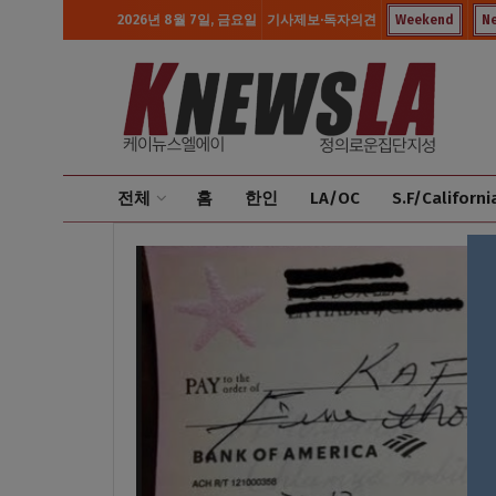
2026년 8월 7일, 금요일
기사제보·독자의견
Weekend
N
전체
홈
한인
LA/OC
S.F/Californi