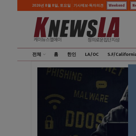
2026년 8월 8일, 토요일
기사제보·독자의견
Weekend
N
전체
홈
한인
LA/OC
S.F/Californi