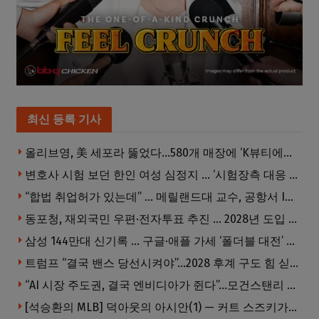
최신 등록 기사
올리브영, 美 세포라 뚫었다…580개 매장에 ‘K뷰티에딧’ 론칭
변호사 시험 보던 한인 여성 심정지 … ‘시험장측 대응 부적절’ 소송
“합법 취업허가 있는데” … 메릴랜드대 교수, 공항서 ICE에 체포, 구금 중
동포청, 재외국민 우편·전자투표 추진 … 2028년 도입 목표
삼성 144만대 신기록 … 구글·애플 가세 ‘폴더블 대전’ 열린다
트럼프 “결국 밴스 당선시켜야”…2028 후계 구도 힘 싣나
“AI 시장 주도권, 결국 엔비디아가 쥔다”…모건스탠리 장담
[석승환의 MLB] 덕아웃의 아시안(1) — 커트 스즈키가 우리에게 묻는 것