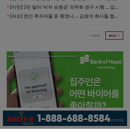
[이민] 2만 달러 ‘비자 보증금’ 의무화 영구 시행 … 입국 문턱 더 높아진다.
[속보] 한인 투자자들 돈 묶였나 … 김원석 회사들 챕터7 강제파산·자진파산 잇따라 신청
PREV
NEXT