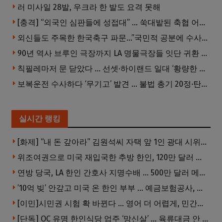
러 미사일 28발, 우크라 한 발도 요격 못해
[충격] “외국인 심판들에 성접대” … 쑥대밭된 축협 어디까지 추락하나
외신들도 주목한 한국축구 파문…”국민적 공분에 수사 재개”
90년 역사 브루인 극장까지 LA 명물극장들 잇단 귀환 … 할리웃 경기 살아났다
칙필레마저 문 닫았다 … 선셋·하이랜드 일대 ‘황량한 거리’로
보복운전 수사하다 ‘무기고’ 발견 … 불법 총기 20정·탄약 2만 발 압수
실시간 랭킹
[화제] “내 돈 갚아라” 김원석씨 자택 앞 1인 광대 시위 … 한인 투자사, “108만 달러 못받아”
위조여권으로 미국 재입국한 추방 한인, 120만 달러 은행 사기 행각
연방 당국, LA 한인 간호사 지명수배 … 500만 달러 메디캐어 사기, 선고 직전 한국 도주
’10억 빚’ 안갚고 미국 온 한인 부부 … 예금보험공사, 미국서 소송
[이민]시민권 시험 확 바뀐다 … 영어 더 어렵게, 민간시험 도입 추진
[단독] OC 유명 한인식당 업주 ‘망신살’ … 육류대금 안 갚자 식당서 공개추심