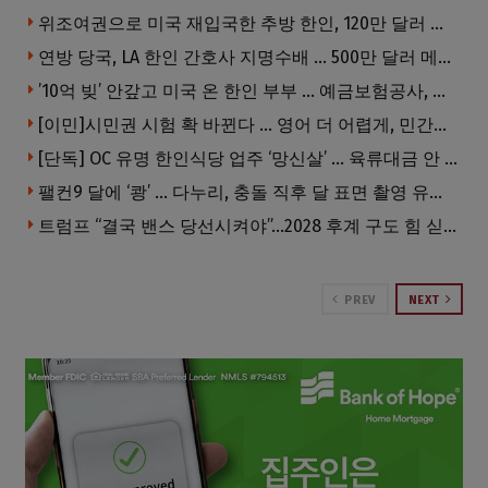
위조여권으로 미국 재입국한 추방 한인, 120만 달러 은행 사기 행각
연방 당국, LA 한인 간호사 지명수배 … 500만 달러 메디캐어 사기, 선고 직전 한국 도주
’10억 빚’ 안갚고 미국 온 한인 부부 … 예금보험공사, 미국서 소송
[이민]시민권 시험 확 바뀐다 … 영어 더 어렵게, 민간시험 도입 추진
[단독] OC 유명 한인식당 업주 ‘망신살’ … 육류대금 안 갚자 식당서 공개추심
팰컨9 달에 ‘쾅’ … 다누리, 충돌 직후 달 표면 촬영 유일 탐사선
트럼프 “결국 밴스 당선시켜야”…2028 후계 구도 힘 싣나
PREV
NEXT