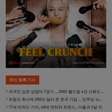
최신 등록 기사
외국인 심판 성접대 7경기 … 2002 월드컵 4강 신화도 흔들
트럼프 회사에 200만 달러 준 한국 기업 … 민주당 뇌물의혹 조사
77세 리처드 기어, 48세 연하와 로맨스…아들과 3살 차