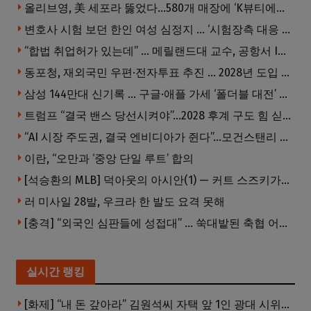
올리브영, 美 세포라 뚫었다…580개 매장에 ‘K뷰티에딧’ 론칭
변호사 시험 보던 한인 여성 심정지 … ‘시험장측 대응 부적절’ 소송
“합법 취업허가 있는데” … 메릴랜드대 교수, 공항서 ICE에 체포, 구금 중
동포청, 재외국민 우편·전자투표 추진 … 2028년 도입 목표
삼성 144만대 신기록 … 구글·애플 가세 ‘폴더블 대전’ 열린다
트럼프 “결국 밴스 당선시켜야”…2028 후계 구도 힘 싣나
“AI 시장 주도권, 결국 엔비디아가 쥔다”…모건스탠리 장담
이란, “오만과 ‘중앙 단일 루트’ 합의
[석승환의 MLB] 덕아웃의 아시안(1) — 커트 스즈키가 우리에게 묻는 것
러 미사일 28발, 우크라 한 발도 요격 못해
[충격] “외국인 심판들에 성접대” … 쑥대밭된 축협 어디까지 추락하나
실시간 랭킹
[화제] “내 돈 갚아라” 김원석씨 자택 앞 1인 광대 시위 … 한인 투자사, “108만 달러 못받아”