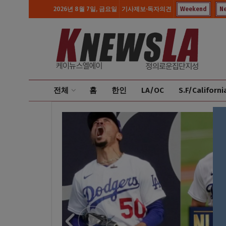
2026년 8월 7일, 금요일
기사제보·독자의견
Weekend
N
전체
홈
한인
LA/OC
S.F/Californi