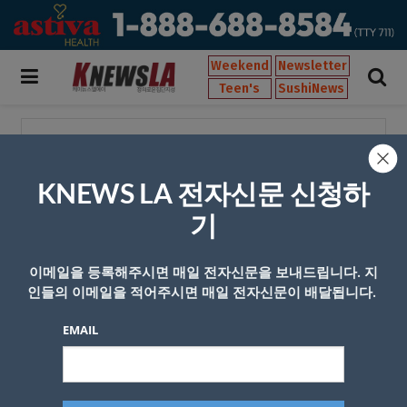
Weekend
Newsletter
Teen's
SushiNews
[태그:]
정신병자
KNEWS LA 전자신문 신청하
“무서운 LA메트로” 한인타운 인근 메트
로역서 보안요원 흉기피습, 사살
기
by
zariakn
2024년 05월 07일
0
이메일을 등록해주시면 매일 전자신문을 보내드립니다. 지
인들의 이메일을 적어주시면 매일 전자신문이 배달됩니다.
EMAIL
회사소개
개인정보취급방침
이용 약관
광고문의