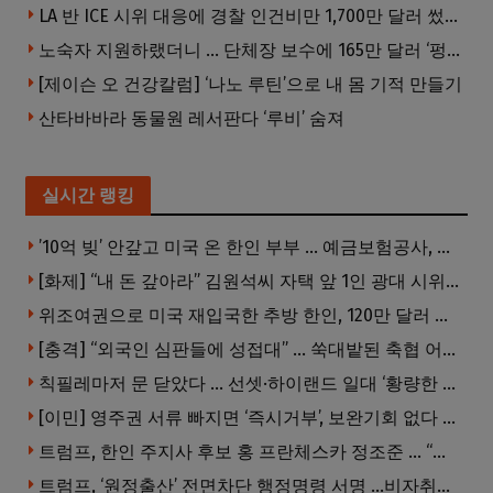
LA 반 ICE 시위 대응에 경찰 인건비만 1,700만 달러 썼다.
노숙자 지원하랬더니 … 단체장 보수에 165만 달러 ‘펑펑’
[제이슨 오 건강칼럼] ‘나노 루틴’으로 내 몸 기적 만들기
산타바바라 동물원 레서판다 ‘루비’ 숨져
실시간 랭킹
’10억 빚’ 안갚고 미국 온 한인 부부 … 예금보험공사, 미국서 소송
[화제] “내 돈 갚아라” 김원석씨 자택 앞 1인 광대 시위 … 한인 투자사, “108만 달러 못받아”
위조여권으로 미국 재입국한 추방 한인, 120만 달러 은행 사기 행각
[충격] “외국인 심판들에 성접대” … 쑥대밭된 축협 어디까지 추락하나
칙필레마저 문 닫았다 … 선셋·하이랜드 일대 ‘황량한 거리’로
[이민] 영주권 서류 빠지면 ‘즉시거부’, 보완기회 없다 … 이민심사 8월부터 확 바뀐다
트럼프, 한인 주지사 후보 홍 프란체스카 정조준 … “미치광이다”
트럼프, ‘원정출산’ 전면차단 행정명령 서명 …비자취소·입국금지·추방까지