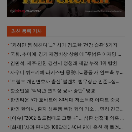
최신 등록 기사
“과하면 몸 해친다”…의사가 경고한 ‘건강 습관’ 5가지
국힘, 추미애 ‘경기 재정비상 상황’에 “주범은 이재명 전 지사”
김민석, 제주·인천 경선서 정청래 제압 누적 1위 탈환
사우디·튀르키예·파키스탄 뭉쳤다…중동 새 안보축 부상하나
‘트럼프 개인변호사 출신’ 블랜치 법무장관 인준…상원 50대49 가결
항소법원 “백악관 연회장 공사 중단” 명령
한인타운 6가 호바트에 80세대 저소득층 아파트 준공
한인 한의사, 환자 성추행·폭행 혐의 기소 … 면허 긴급정지
[이슈] “2002 월드컵때도 그랬나” … 심판 성접대 의혹 해외로 일파만파, 4강 신화까지 불똥
[화제] ‘사과 편지와 100달러’…40년 만에 훔친 책 돌려준 절도범