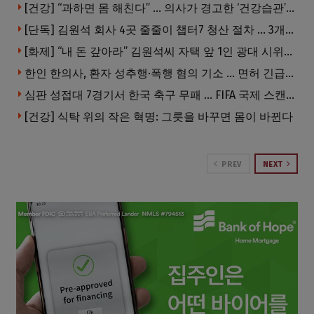
[건강] “과하면 몸 해친다” … 의사가 경고한 ‘건강습관’ 5가지
[단독] 김원석 회사 4곳 줄줄이 챕터7 청산 절차 … 3개 법인 같은 날 동시 파산 신청
[화제] “내 돈 갚아라” 김원석씨 자택 앞 1인 광대 시위 … 한인 투자사, “108만 달러 못받아”
한인 한의사, 환자 성추행·폭행 혐의 기소 … 면허 긴급정지
심판 성접대 7경기서 한국 축구 무패 … FIFA 국제 스캔들 번지나
[건강] 식탁 위의 작은 혁명: 그릇을 바꾸면 몸이 바뀐다
PREV
NEXT