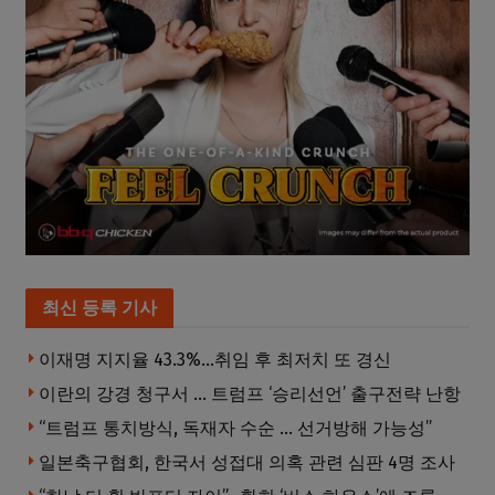
최신 등록 기사
이재명 지지율 43.3%…취임 후 최저치 또 경신
이란의 강경 청구서 … 트럼프 ‘승리선언’ 출구전략 난항
“트럼프 통치방식, 독재자 수순 … 선거방해 가능성”
일본축구협회, 한국서 성접대 의혹 관련 심판 4명 조사