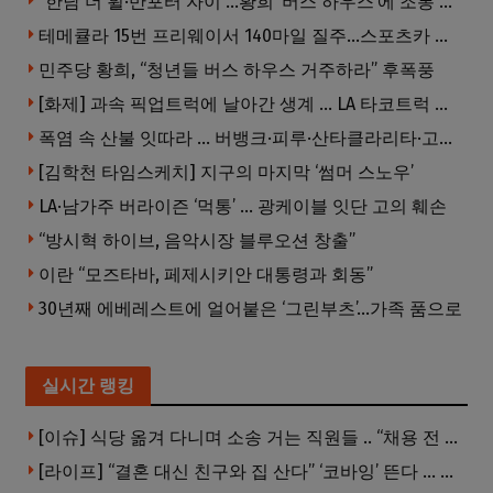
“한남 더 휠·반포터 자이”…황희 ‘버스 하우스’에 조롱 쏟아져
테메큘라 15번 프리웨이서 140마일 질주…스포츠카 압수
민주당 황희, “청년들 버스 하우스 거주하라” 후폭풍
[화제] 과속 픽업트럭에 날아간 생계 … LA 타코트럭 일가족 3명 부상
폭염 속 산불 잇따라 … 버뱅크·피루·산타클라리타·고먼 잇단 산불
[김학천 타임스케치] 지구의 마지막 ‘썸머 스노우’
LA·남가주 버라이즌 ‘먹통’ … 광케이블 잇단 고의 훼손
“방시혁 하이브, 음악시장 블루오션 창출”
이란 “모즈타바, 페제시키안 대통령과 회동”
30년째 에베레스트에 얼어붙은 ‘그린부츠’…가족 품으로
실시간 랭킹
[이슈] 식당 옮겨 다니며 소송 거는 직원들 .. “채용 전 반드시 확인해야”
[라이프] “결혼 대신 친구와 집 산다” ‘코바잉’ 뜬다 … 내 집 마련 공식 바뀌었다