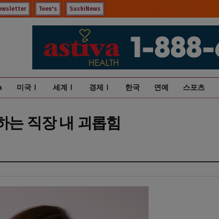
ewsletter
Teen's
SushiNews
a
미국Ⅰ
세계Ⅰ
경제Ⅰ
한국
연예
스포츠
하는 직장 내 괴롭힘