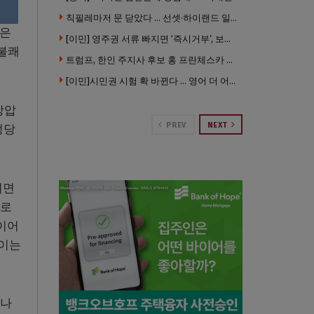
칙필레마저 문 닫았다 … 선셋·하이랜드 일대 ‘황량한 거리’로
않은
[이민] 영주권 서류 빠지면 ‘즉시거부’, 보완기회 없다 … 이민심사 8월부터 확 바뀐다
 불쾌
트럼프, 한인 주지사 후보 홍 프란체스카 정조준 … “미치광이다”
[이민]시민권 시험 확 바뀐다 … 영어 더 어렵게, 민간시험 도입 추진
강압
PREV
NEXT
정당
려면
으로
이어
 이는
이나