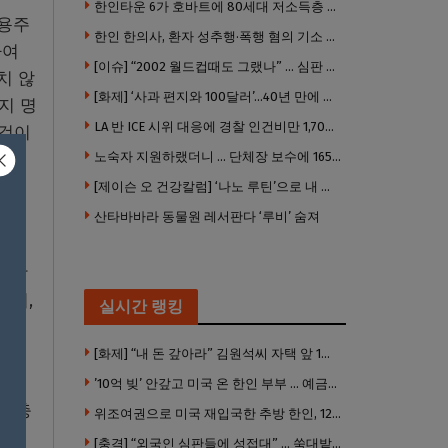
한인타운 6가 호바트에 80세대 저소득층 아파트 준공
고용주
한인 한의사, 환자 성추행·폭행 혐의 기소 … 면허 긴급정지
하여
[이슈] “2002 월드컵때도 그랬나” … 심판 성접대 의혹 해외로 일파만파, 4강 신화까지 불똥
치 않
[화제] ‘사과 편지와 100달러’…40년 만에 훔친 책 돌려준 절도범
지 명
LA 반 ICE 시위 대응에 경찰 인건비만 1,700만 달러 썼다.
 것이
노숙자 지원하랬더니 … 단체장 보수에 165만 달러 ‘펑펑’
[제이슨 오 건강칼럼] ‘나노 루틴’으로 내 몸 기적 만들기
산타바바라 동물원 레서판다 ‘루비’ 숨져
을 받
로써,
실시간 랭킹
다.
[화제] “내 돈 갚아라” 김원석씨 자택 앞 1인 광대 시위 … 한인 투자사, “108만 달러 못받아”
의도
’10억 빚’ 안갚고 미국 온 한인 부부 … 예금보험공사, 미국서 소송
을 충
위조여권으로 미국 재입국한 추방 한인, 120만 달러 은행 사기 행각
[충격] “외국인 심판들에 성접대” … 쑥대밭된 축협 어디까지 추락하나