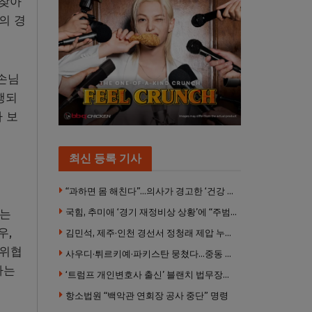
 찾아
의 경
 손님
행되
 보
최신 등록 기사
“과하면 몸 해친다”…의사가 경고한 ‘건강 습관’ 5가지
국힘, 추미애 ‘경기 재정비상 상황’에 “주범은 이재명 전 지사”
있는
우,
김민석, 제주·인천 경선서 정청래 제압 누적 1위 탈환
 위협
사우디·튀르키예·파키스탄 뭉쳤다…중동 새 안보축 부상하나
라는
‘트럼프 개인변호사 출신’ 블랜치 법무장관 인준…상원 50대49 가결
항소법원 “백악관 연회장 공사 중단” 명령