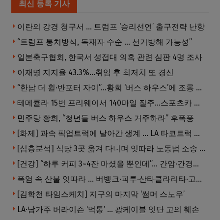
최신 등록 기사
이란의 강경 청구서 … 트럼프 ‘승리선언’ 출구전략 난항
“트럼프 통치방식, 독재자 수순 … 선거방해 가능성”
일본축구협회, 한국서 성접대 의혹 관련 심판 4명 조사
이재명 지지율 43.3%…취임 후 최저치 또 경신
“한남 더 휠·반포터 자이”…황희 ‘버스 하우스’에 조롱 쏟아져
테메큘라 15번 프리웨이서 140마일 질주…스포츠카 압수
민주당 황희, “청년들 버스 하우스 거주하라” 후폭풍
[화제] 과속 픽업트럭에 날아간 생계 … LA 타코트럭 일가족 3명 부상
[심층분석] 식당 3곳 옮겨 다니며 잇따라 노동법 소송 … 피소된 곳 모두 LA·OC 한인 식당들
[건강] “하루 커피 3~4잔 마셨을 뿐인데”… 간암·간경변 위험 뚝
폭염 속 산불 잇따라 … 버뱅크·피루·산타클라리타·고먼 잇단 산불
[김학천 타임스케치] 지구의 마지막 ‘썸머 스노우’
LA·남가주 버라이즌 ‘먹통’ … 광케이블 잇단 고의 훼손