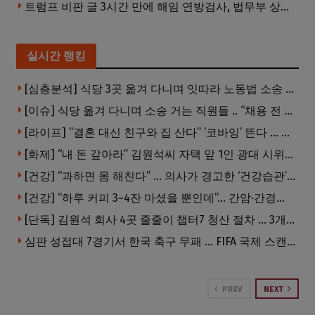
트럼프 비판 글 3시간 만에 해임 연방검사, 법무부 상대 소송
실시간 랭킹
[심층분석] 식당 3곳 옮겨 다니며 잇따라 노동법 소송 … 피소된 곳 모두 LA·OC 한인 식당들
[이슈] 식당 옮겨 다니며 소송 거는 직원들 .. “채용 전 반드시 확인해야”
[라이프] “결혼 대신 친구와 집 산다” ‘코바잉’ 뜬다 … 내 집 마련 공식 바뀌었다
[화제] “내 돈 갚아라” 김원석씨 자택 앞 1인 광대 시위 … 한인 투자사, “108만 달러 못받아”
[건강] “과하면 몸 해친다” … 의사가 경고한 ‘건강습관’ 5가지
[건강] “하루 커피 3~4잔 마셨을 뿐인데”… 간암·간경변 위험 뚝
[단독] 김원석 회사 4곳 줄줄이 챕터7 청산 절차 … 3개 법인 같은 날 동시 파산 신청
심판 성접대 7경기서 한국 축구 무패 … FIFA 국제 스캔들 번지나
PREV
NEXT