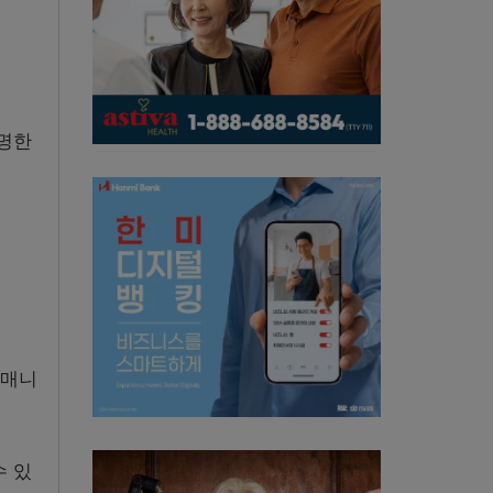
명한
 매니
수 있