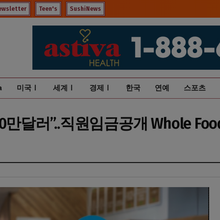
ewsletter
Teen's
SushiNews
a
미국Ⅰ
세계Ⅰ
경제Ⅰ
한국
연예
스포츠
만달러”..직원임금공개 Whole Foo