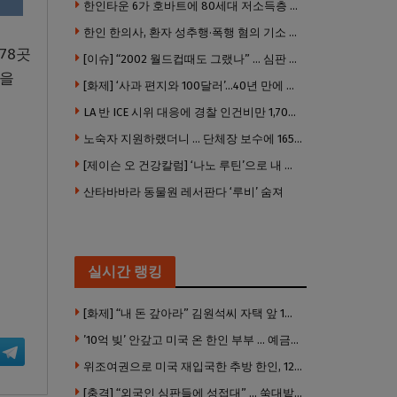
한인타운 6가 호바트에 80세대 저소득층 아파트 준공
한인 한의사, 환자 성추행·폭행 혐의 기소 … 면허 긴급정지
78곳
[이슈] “2002 월드컵때도 그랬나” … 심판 성접대 의혹 해외로 일파만파, 4강 신화까지 불똥
봉을
[화제] ‘사과 편지와 100달러’…40년 만에 훔친 책 돌려준 절도범
LA 반 ICE 시위 대응에 경찰 인건비만 1,700만 달러 썼다.
노숙자 지원하랬더니 … 단체장 보수에 165만 달러 ‘펑펑’
[제이슨 오 건강칼럼] ‘나노 루틴’으로 내 몸 기적 만들기
산타바바라 동물원 레서판다 ‘루비’ 숨져
실시간 랭킹
[화제] “내 돈 갚아라” 김원석씨 자택 앞 1인 광대 시위 … 한인 투자사, “108만 달러 못받아”
’10억 빚’ 안갚고 미국 온 한인 부부 … 예금보험공사, 미국서 소송
위조여권으로 미국 재입국한 추방 한인, 120만 달러 은행 사기 행각
[충격] “외국인 심판들에 성접대” … 쑥대밭된 축협 어디까지 추락하나