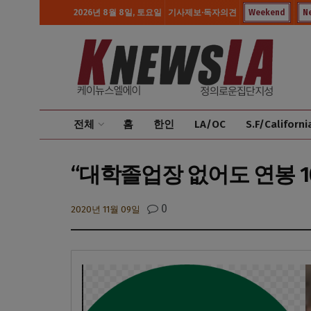
2026년 8월 8일, 토요일
기사제보·독자의견
Weekend
N
전체
홈
한인
LA/OC
S.F/Californi
“대학졸업장 없어도 연봉 10
0
2020년 11월 09일