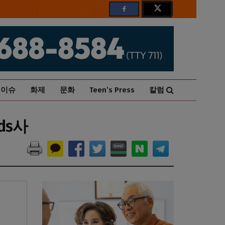
이슈
화제
문화
Teen’s Press
칼럼
ds사