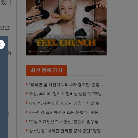
 있다
 있으
투명한
최신 등록 기사
팀 멤
“과하면 몸 해친다”…의사가 경고한 ‘건강 습관’ 5가지
격을
국힘, 추미애 ‘경기 재정비상 상황’에 “주범은 이재명 전 지사”
김민석, 제주·인천 경선서 정청래 제압 누적 1위 탈환
사우디·튀르키예·파키스탄 뭉쳤다…중동 새 안보축 부상하나
매니저
‘트럼프 개인변호사 출신’ 블랜치 법무장관 인준…상원 50대49 가결
항소법원 “백악관 연회장 공사 중단” 명령