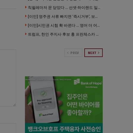
칙필레마저 문 닫았다 … 선셋·하이랜드 일대 ‘황량한 거리’로
[이민] 영주권 서류 빠지면 ‘즉시거부’, 보완기회 없다 … 이민심사 8월부터 확 바뀐다
[이민]시민권 시험 확 바뀐다 … 영어 더 어렵게, 민간시험 도입 추진
트럼프, 한인 주지사 후보 홍 프란체스카 정조준 … “미치광이다”
PREV
NEXT