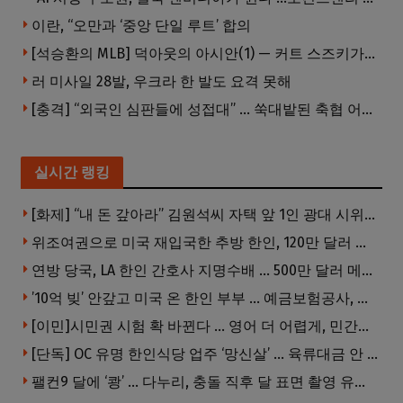
이란, “오만과 ‘중앙 단일 루트’ 합의
[석승환의 MLB] 덕아웃의 아시안(1) — 커트 스즈키가 우리에게 묻는 것
러 미사일 28발, 우크라 한 발도 요격 못해
[충격] “외국인 심판들에 성접대” … 쑥대밭된 축협 어디까지 추락하나
실시간 랭킹
[화제] “내 돈 갚아라” 김원석씨 자택 앞 1인 광대 시위 … 한인 투자사, “108만 달러 못받아”
위조여권으로 미국 재입국한 추방 한인, 120만 달러 은행 사기 행각
연방 당국, LA 한인 간호사 지명수배 … 500만 달러 메디캐어 사기, 선고 직전 한국 도주
’10억 빚’ 안갚고 미국 온 한인 부부 … 예금보험공사, 미국서 소송
[이민]시민권 시험 확 바뀐다 … 영어 더 어렵게, 민간시험 도입 추진
[단독] OC 유명 한인식당 업주 ‘망신살’ … 육류대금 안 갚자 식당서 공개추심
팰컨9 달에 ‘쾅’ … 다누리, 충돌 직후 달 표면 촬영 유일 탐사선