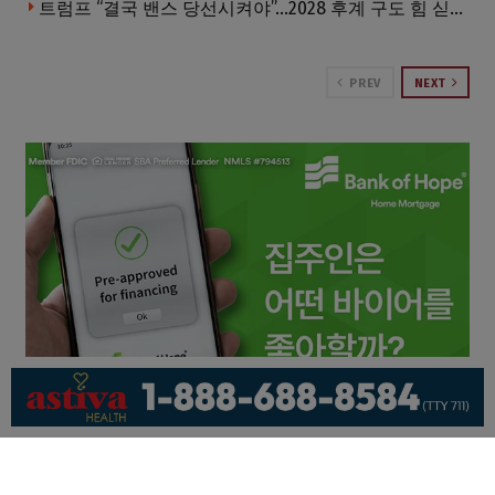
트럼프 “결국 밴스 당선시켜야”…2028 후계 구도 힘 싣나
PREV
NEXT