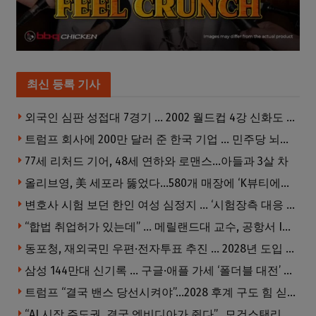
최신 등록 기사
외국인 심판 성접대 7경기 … 2002 월드컵 4강 신화도 흔들
트럼프 회사에 200만 달러 준 한국 기업 … 민주당 뇌물의혹 조사
77세 리처드 기어, 48세 연하와 로맨스…아들과 3살 차
올리브영, 美 세포라 뚫었다…580개 매장에 ‘K뷰티에딧’ 론칭
변호사 시험 보던 한인 여성 심정지 … ‘시험장측 대응 부적절’ 소송
“합법 취업허가 있는데” … 메릴랜드대 교수, 공항서 ICE에 체포, 구금 중
동포청, 재외국민 우편·전자투표 추진 … 2028년 도입 목표
삼성 144만대 신기록 … 구글·애플 가세 ‘폴더블 대전’ 열린다
트럼프 “결국 밴스 당선시켜야”…2028 후계 구도 힘 싣나
“AI 시장 주도권, 결국 엔비디아가 쥔다”…모건스탠리 장담