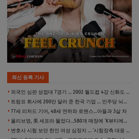
최신 등록 기사
외국인 심판 성접대 7경기 … 2002 월드컵 4강 신화도 흔들
트럼프 회사에 200만 달러 준 한국 기업 … 민주당 뇌물의혹 조사
77세 리처드 기어, 48세 연하와 로맨스…아들과 3살 차
올리브영, 美 세포라 뚫었다…580개 매장에 ‘K뷰티에딧’ 론칭
변호사 시험 보던 한인 여성 심정지 … ‘시험장측 대응 부적절’ 소송