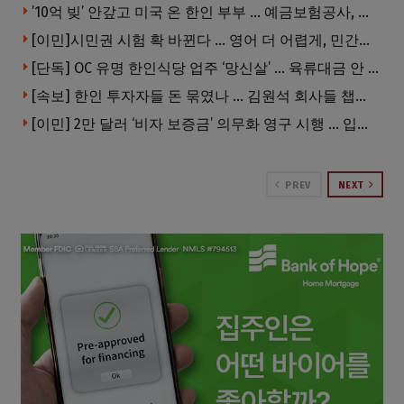
’10억 빚’ 안갚고 미국 온 한인 부부 … 예금보험공사, 미국서 소송
[이민]시민권 시험 확 바뀐다 … 영어 더 어렵게, 민간시험 도입 추진
[단독] OC 유명 한인식당 업주 ‘망신살’ … 육류대금 안 갚자 식당서 공개추심
[속보] 한인 투자자들 돈 묶였나 … 김원석 회사들 챕터7 강제파산·자진파산 잇따라 신청
[이민] 2만 달러 ‘비자 보증금’ 의무화 영구 시행 … 입국 문턱 더 높아진다.
PREV
NEXT