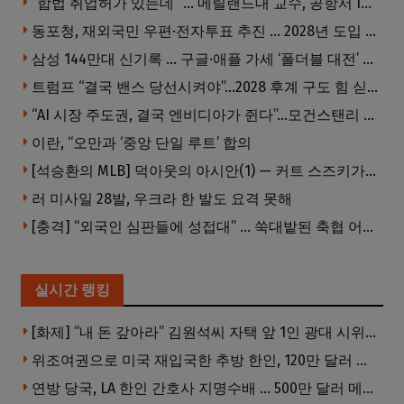
“합법 취업허가 있는데” … 메릴랜드대 교수, 공항서 ICE에 체포, 구금 중
동포청, 재외국민 우편·전자투표 추진 … 2028년 도입 목표
삼성 144만대 신기록 … 구글·애플 가세 ‘폴더블 대전’ 열린다
트럼프 “결국 밴스 당선시켜야”…2028 후계 구도 힘 싣나
“AI 시장 주도권, 결국 엔비디아가 쥔다”…모건스탠리 장담
이란, “오만과 ‘중앙 단일 루트’ 합의
[석승환의 MLB] 덕아웃의 아시안(1) — 커트 스즈키가 우리에게 묻는 것
러 미사일 28발, 우크라 한 발도 요격 못해
[충격] “외국인 심판들에 성접대” … 쑥대밭된 축협 어디까지 추락하나
실시간 랭킹
[화제] “내 돈 갚아라” 김원석씨 자택 앞 1인 광대 시위 … 한인 투자사, “108만 달러 못받아”
위조여권으로 미국 재입국한 추방 한인, 120만 달러 은행 사기 행각
연방 당국, LA 한인 간호사 지명수배 … 500만 달러 메디캐어 사기, 선고 직전 한국 도주