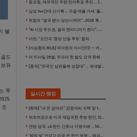
동포청, 재외국민 우편·전자투표 추진 … 2028년 도입 목표
성을
삼성 144만대 신기록 … 구글·애플 가세 ‘폴더블 대전’ 열린다
트럼프 “결국 밴스 당선시켜야”…2028 후계 구도 힘 싣나
“AI 시장 주도권, 결국 엔비디아가 쥔다”…모건스탠리 장담
이 불
이란, “오만과 ‘중앙 단일 루트’ 합의
[석승환의 MLB] 덕아웃의 아시안(1) — 커트 스즈키가 우리에게 묻는 것
 골드
러 미사일 28발, 우크라 한 발도 요격 못해
 보유
[충격] “외국인 심판들에 성접대” … 쑥대밭된 축협 어디까지 추락하나
는 투
실시간 랭킹
025
 조
[화제] “내 돈 갚아라” 김원석씨 자택 앞 1인 광대 시위 … 한인 투자사, “108만 달러 못받아”
위조여권으로 미국 재입국한 추방 한인, 120만 달러 은행 사기 행각
연방 당국, LA 한인 간호사 지명수배 … 500만 달러 메디캐어 사기, 선고 직전 한국 도주
’10억 빚’ 안갚고 미국 온 한인 부부 … 예금보험공사, 미국서 소송