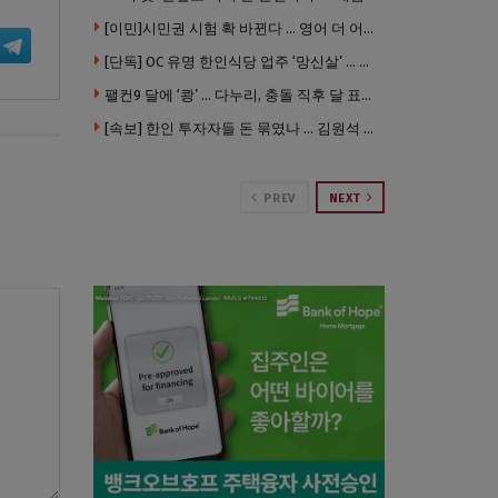
[이민]시민권 시험 확 바뀐다 … 영어 더 어렵게, 민간시험 도입 추진
[단독] OC 유명 한인식당 업주 ‘망신살’ … 육류대금 안 갚자 식당서 공개추심
팰컨9 달에 ‘쾅’ … 다누리, 충돌 직후 달 표면 촬영 유일 탐사선
[속보] 한인 투자자들 돈 묶였나 … 김원석 회사들 챕터7 강제파산·자진파산 잇따라 신청
PREV
NEXT