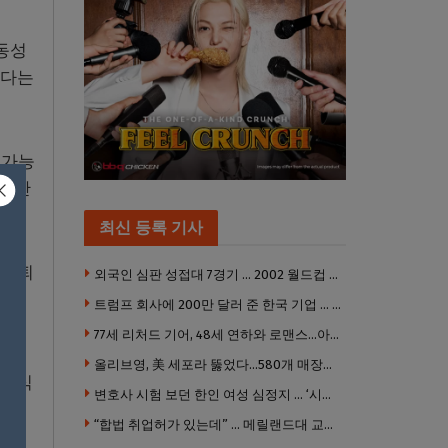
동성
있다는
 가능
 자산
최신 등록 기사
 은퇴
외국인 심판 성접대 7경기 … 2002 월드컵 4강 신화도 흔들
성에
트럼프 회사에 200만 달러 준 한국 기업 … 민주당 뇌물의혹 조사
77세 리처드 기어, 48세 연하와 로맨스…아들과 3살 차
올리브영, 美 세포라 뚫었다…580개 매장에 ‘K뷰티에딧’ 론칭
 주식
변호사 시험 보던 한인 여성 심정지 … ‘시험장측 대응 부적절’ 소송
“합법 취업허가 있는데” … 메릴랜드대 교수, 공항서 ICE에 체포, 구금 중