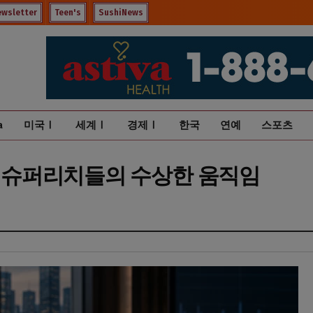
ewsletter
Teen's
SushiNews
a
미국Ⅰ
세계Ⅰ
경제Ⅰ
한국
연예
스포츠
 … 슈퍼리치들의 수상한 움직임