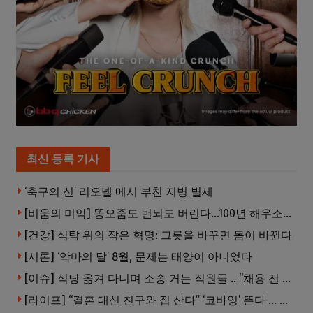
최신 등록 기사
‘축구의 신’ 리오넬 메시 부친 지병 별세
[비움의 미악] 똥오줌도 번뇌도 버린다…100년 해우소의 철학
[건강] 식탁 위의 작은 혁명: 그릇을 바꾸면 몸이 바뀐다
[시론] ‘악마의 달’ 8월, 문제는 태양이 아니었다
[이슈] 식당 옮겨 다니며 소송 거는 직원들 .. “채용 전 반드시 확인해야”
[라이프] “결혼 대신 친구와 집 산다” ‘코바잉’ 뜬다 … 내 집 마련 공식 바뀌었다