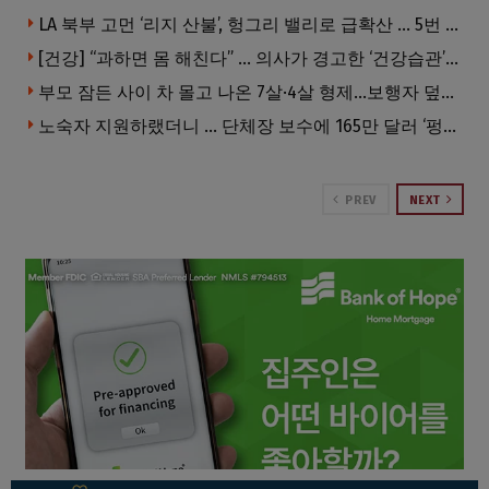
LA 북부 고먼 ‘리지 산불’, 헝그리 밸리로 급확산 … 5번 Fwy 양방향 전면 폐쇄
[건강] “과하면 몸 해친다” … 의사가 경고한 ‘건강습관’ 5가지
부모 잠든 사이 차 몰고 나온 7살·4살 형제…보행자 덮쳐 중태
노숙자 지원하랬더니 … 단체장 보수에 165만 달러 ‘펑펑’
PREV
NEXT