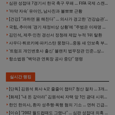
심판 성접대 7경기서 한국 축구 무패 … FIFA 국제 스캔들 번지나
‘마약 자숙’ 유아인, 남사친과 볼뽀뽀 근황
[건강] “과하면 몸 해친다” … 의사가 경고한 ‘건강습관’ 5가지
국힘, 추미애 ‘경기 재정비상 상황’에 “주범은 이재명 전 지사”
김민석, 제주·인천 경선서 정청래 제압 누적 1위 탈환
사우디·튀르키예·파키스탄 뭉쳤다…중동 새 안보축 부상하나
‘트럼프 개인변호사 출신’ 블랜치 법무장관 인준…상원 50대49 가결
항소법원 “백악관 연회장 공사 중단” 명령
실시간 랭킹
[단독] 김원석 회사 4곳 줄줄이 챕터7 청산 절차 … 3개 법인 같은 날 동시 파산 신청
[화제] “내 돈 갚아라” 김원석씨 자택 앞 1인 광대 시위 … 한인 투자사, “108만 달러 못받아”
한인 한의사, 환자 성추행·폭행 혐의 기소 … 면허 긴급정지
[이슈] “2002 월드컵때도 그랬나” … 심판 성접대 의혹 해외로 일파만파, 4강 신화까지 불똥