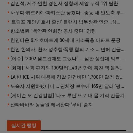
김민석, 제주·인천 경선서 정청래 제압 누적 1위 탈환
사우디·튀르키예·파키스탄 뭉쳤다…중동 새 안보축 부상하나
‘트럼프 개인변호사 출신’ 블랜치 법무장관 인준…상원 50대49 가결
항소법원 “백악관 연회장 공사 중단” 명령
한인타운 6가 호바트에 80세대 저소득층 아파트 준공
한인 한의사, 환자 성추행·폭행 혐의 기소 … 면허 긴급정지
[이슈] “2002 월드컵때도 그랬나” … 심판 성접대 의혹 해외로 일파만파, 4강 신화까지 불똥
[화제] ‘사과 편지와 100달러’…40년 만에 훔친 책 돌려준 절도범
LA 반 ICE 시위 대응에 경찰 인건비만 1,700만 달러 썼다.
노숙자 지원하랬더니 … 단체장 보수에 165만 달러 ‘펑펑’
[제이슨 오 건강칼럼] ‘나노 루틴’으로 내 몸 기적 만들기
산타바바라 동물원 레서판다 ‘루비’ 숨져
실시간 랭킹