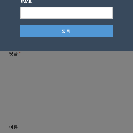
EMAIL
답글 남기기
*
이메일 주소는 공개되지 않습니다.
필수 필드는
로 표시됩니
다
*
댓글
이름