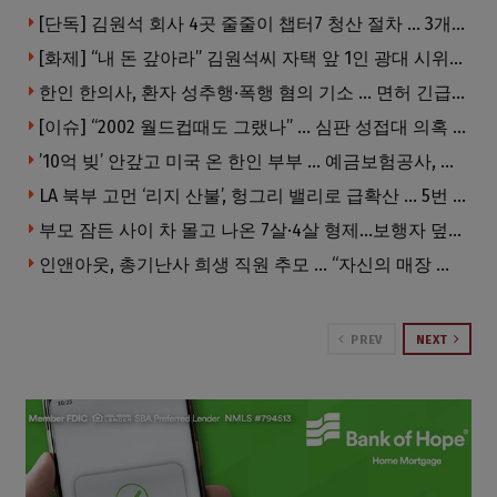
[단독] 김원석 회사 4곳 줄줄이 챕터7 청산 절차 … 3개 법인 같은 날 동시 파산 신청
[화제] “내 돈 갚아라” 김원석씨 자택 앞 1인 광대 시위 … 한인 투자사, “108만 달러 못받아”
한인 한의사, 환자 성추행·폭행 혐의 기소 … 면허 긴급정지
[이슈] “2002 월드컵때도 그랬나” … 심판 성접대 의혹 해외로 일파만파, 4강 신화까지 불똥
’10억 빚’ 안갚고 미국 온 한인 부부 … 예금보험공사, 미국서 소송
LA 북부 고먼 ‘리지 산불’, 헝그리 밸리로 급확산 … 5번 Fwy 양방향 전면 폐쇄
부모 잠든 사이 차 몰고 나온 7살·4살 형제…보행자 덮쳐 중태
인앤아웃, 총기난사 희생 직원 추모 … “자신의 매장 운영이 꿈이었다”
PREV
NEXT