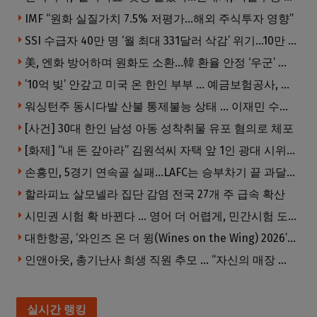
IMF “원화 실질가치 7.5% 저평가…해외 주식투자 영향”
SSI 수급자 40만 명 ‘월 최대 331달러 삭감’ 위기…10만 명은 수급자격 상실
美, 엔화 방어하며 원화도 소환…韓 환율 안정 ‘우군’ 되나
’10억 빚’ 안갚고 미국 온 한인 부부 … 예금보험공사, 미국서 소송
워싱턴주 동시다발 산불 통제불능 상태 … 이재민 수십만명
[사건] 30대 한인 남성 아동 성착취물 유포 혐의로 체포
[화제] “내 돈 갚아라” 김원석씨 자택 앞 1인 광대 시위 … 한인 투자사, “108만 달러 못받아”
손흥민, 5경기 연속골 실패…LAFC는 승부차기 끝 과달라하라 격파
할라피뇨 살모넬라 집단 감염 전국 27개 주 급속 확산
시민권 시험 확 바뀐다 … 영어 더 어렵게, 민간시험 도입 추진
대한항공, ‘와인즈 온 더 윙(Wines on the Wing) 2026’ 5개 부문 수상
인앤아웃, 총기난사 희생 직원 추모 … “자신의 매장 운영이 꿈이었다”
실시간 랭킹