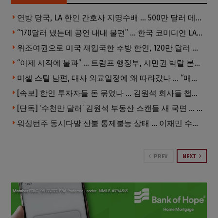
연방 당국, LA 한인 간호사 지명수배 … 500만 달러 메디캐어 사기, 선고 직전 한국 도주
“170달러 냈는데 공연 내내 불편” … 한국 코미디언 LA공연, 음향 불량에 외모 비하 개그 논란
위조여권으로 미국 재입국한 추방 한인, 120만 달러 은행 사기 행각
“이제 시작에 불과” … 트럼프 행정부, 시민권 박탈 본격화
미셸 스틸 남편, 대사 외교일정에 왜 따라갔나 … “매우 이례적”
[속보] 한인 투자자들 돈 묶였나 … 김원석 회사들 챕터7 강제파산·자진파산 잇따라 신청
[단독] ‘수천만 달러’ 김원석 부동산 스캔들 새 국면 … 한인 투자자들 소송 잇따라 ‘디폴트’ 절차
워싱턴주 동시다발 산불 통제불능 상태 … 이재민 수십만명
PREV
NEXT