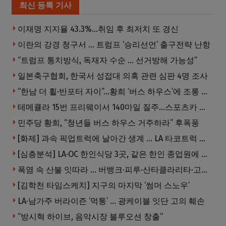
최신 등록 기사
이재명 지지율 43.3%…취임 후 최저치 또 경신
이란의 강경 청구서 … 트럼프 ‘승리선언’ 출구전략 난항
“트럼프 통치방식, 독재자 수순 … 선거방해 가능성”
일본축구협회, 한국서 성접대 의혹 관련 심판 4명 조사
“한남 더 휠·반포터 자이”…황희 ‘버스 하우스’에 조롱 쏟아져
테메큘라 15번 프리웨이서 140마일 질주…스포츠카 압수
민주당 황희, “청년들 버스 하우스 거주하라” 후폭풍
[화제] 과속 픽업트럭에 날아간 생계 … LA 타코트럭 일가족 3명 부상
[심층분석] LA·OC 한인식당 3곳, 같은 한인 종업원에 잇따라 피소 … 세 소장 들여다보니
폭염 속 산불 잇따라 … 버뱅크·피루·산타클라리타·고먼 잇단 산불
[김학천 타임스케치] 지구의 마지막 ‘썸머 스노우’
LA·남가주 버라이즌 ‘먹통’ … 광케이블 잇단 고의 훼손
“방시혁 하이브, 음악시장 블루오션 창출”