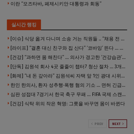
이란 “모즈타바, 페제시키안 대통령과 회동”
실시간 랭킹
[이슈] 식당 옮겨 다니며 소송 거는 직원들 .. “채용 전 반드시 확인해야”
[라이프] “결혼 대신 친구와 집 산다” ‘코바잉’ 뜬다 … 내 집 마련 공식 바뀌었다
[건강] “과하면 몸 해친다” … 의사가 경고한 ‘건강습관’ 5가지
[단독] 김원석 회사 4곳 줄줄이 챕터7 청산 절차 … 3개 법인 같은 날 동시 파산 신청
[화제] “내 돈 갚아라” 김원석씨 자택 앞 1인 광대 시위 … 한인 투자사, “108만 달러 못받아”
한인 한의사, 환자 성추행·폭행 혐의 기소 … 면허 긴급정지
심판 성접대 7경기서 한국 축구 무패 … FIFA 국제 스캔들 번지나
[건강] 식탁 위의 작은 혁명: 그릇을 바꾸면 몸이 바뀐다
PREV
NEXT