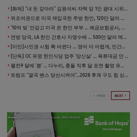
[화제] “내 돈 갚아라” 김원석씨 자택 앞 1인 광대 시위 … 한인 투자사, “108만 달러 못받아”
위조여권으로 미국 재입국한 추방 한인, 120만 달러 은행 사기 행각
’10억 빚’ 안갚고 미국 온 한인 부부 … 예금보험공사, 미국서 소송
연방 당국, LA 한인 간호사 지명수배 … 500만 달러 메디캐어 사기, 선고 직전 한국 도주
[이민]시민권 시험 확 바뀐다 … 영어 더 어렵게, 민간시험 도입 추진
[단독] OC 유명 한인식당 업주 ‘망신살’ … 육류대금 안 갚자 식당서 공개추심
팰컨9 달에 ‘쾅’ … 다누리, 충돌 직후 달 표면 촬영 유일 탐사선
트럼프 “결국 밴스 당선시켜야”…2028 후계 구도 힘 싣나
PREV
NEXT