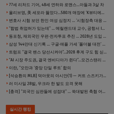
77세 리처드 기어, 48세 연하와 로맨스…아들과 3살 차
올리브영, 美 세포라 뚫었다…580개 매장에 ‘K뷰티에딧’ 론칭
변호사 시험 보던 한인 여성 심정지 … ‘시험장측 대응 부적절’ 소송
“합법 취업허가 있는데” … 메릴랜드대 교수, 공항서 ICE에 체포, 구금 중
동포청, 재외국민 우편·전자투표 추진 … 2028년 도입 목표
삼성 144만대 신기록 … 구글·애플 가세 ‘폴더블 대전’ 열린다
트럼프 “결국 밴스 당선시켜야”…2028 후계 구도 힘 싣나
“AI 시장 주도권, 결국 엔비디아가 쥔다”…모건스탠리 장담
이란, “오만과 ‘중앙 단일 루트’ 합의
[석승환의 MLB] 덕아웃의 아시안(1) — 커트 스즈키가 우리에게 묻는 것
러 미사일 28발, 우크라 한 발도 요격 못해
[충격] “외국인 심판들에 성접대” … 쑥대밭된 축협 어디까지 추락하나
실시간 랭킹