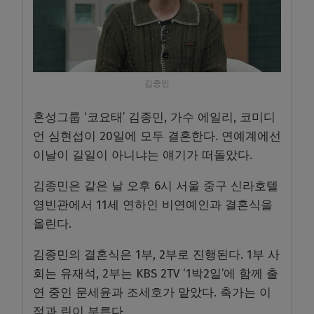
김종민
혼성그룹 ‘코요태’ 김종민, 가수 에일리, 코미디
언 심현섭이 20일에 모두 결혼한다. 연예계에선
이날이 길일이 아니냐는 얘기가 떠돌았다.
김종민은 같은 날 오후 6시 서울 중구 신라호텔
영빈관에서 11세 연하인 비연예인과 결혼식을
올린다.
김종민의 결혼식은 1부, 2부로 진행된다. 1부 사
회는 유재석, 2부는 KBS 2TV ‘1박2일’에 함께 출
연 중인 문세윤과 조세호가 맡았다. 축가는 이
적과 린이 부른다.