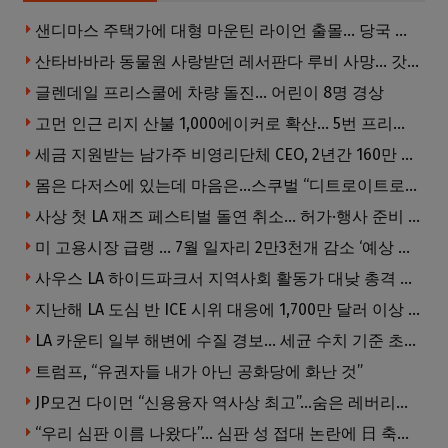
샌디마스 주택가에 대형 마운틴 라이언 출몰… 당국 긴급 대응, 주민 접근 자제 당부
산타바바라 동물원 사랑받던 레서판다 루비 사망… 갓 태어난 새끼 2마리 잃은 지 수주 만
글렌데일 프리스쿨에 차량 돌진… 어린이 8명 경상
고먼 인근 리지 산불 1,000에이커로 확산… 5번 프리웨이 양방향 전면 폐쇄
세금 지원받는 남가주 비영리단체 CEO, 2년간 160만 달러 이상 받아… 미사용 휴가수당만 수십만 달러
몸은 다저스에 있는데 마음은…스쿠벌 “디트로이트로 돌아가고파”
사상 첫 LA 재즈 페스티벌 돌연 취소… 허가·행사 준비 문제로 일정 변경
미 고용시장 급랭 … 7월 일자리 2만3천개 감소 ‘예상 밖 쇼크’
사우스 LA 하이드파크서 지역사회 활동가 대낮 총격 사망… 용의자 도주
지난해 LA 도심 반 ICE 시위 대응에 1,700만 달러 이상 지출… LAPD, 대규모 시위 대비 강화 필요
LA 카운티 일부 해변에 수질 경보… 세균 수치 기준 초과, 입수 자제 당부
트럼프, “유권자들 내가 아닌 공화당에 화난 것”
JP모건 다이먼 “신용융자 역사상 최고”…숨은 레버리지 경고
“우리 심판 이름 나왔다”… 심판 성 접대 논란에 日 축구계 발칵