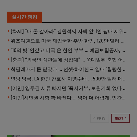
실시간 랭킹
[화제] “내 돈 갚아라” 김원석씨 자택 앞 1인 광대 시위 … 한인 투자사, “108만 달러 못받아”
위조여권으로 미국 재입국한 추방 한인, 120만 달러 은행 사기 행각
’10억 빚’ 안갚고 미국 온 한인 부부 … 예금보험공사, 미국서 소송
[충격] “외국인 심판들에 성접대” … 쑥대밭된 축협 어디까지 추락하나
칙필레마저 문 닫았다 … 선셋·하이랜드 일대 ‘황량한 거리’로
연방 당국, LA 한인 간호사 지명수배 … 500만 달러 메디캐어 사기, 선고 직전 한국 도주
[이민] 영주권 서류 빠지면 ‘즉시거부’, 보완기회 없다 … 이민심사 8월부터 확 바뀐다
[이민]시민권 시험 확 바뀐다 … 영어 더 어렵게, 민간시험 도입 추진
PREV
NEXT