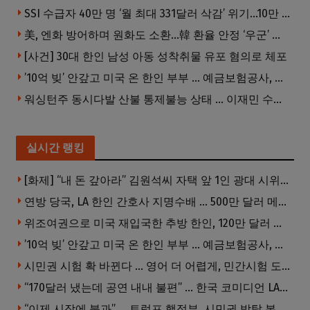
SSI 수급자 40만 명 ‘월 최대 331달러 삭감’ 위기…10만 명은 수급자격 상실
美, 엔화 방어하며 원화도 소환…韓 환율 안정 ‘우군’ 되나
[사건] 30대 한인 남성 아동 성착취물 유포 혐의로 체포
’10억 빚’ 안갚고 미국 온 한인 부부 … 예금보험공사, 미국서 소송
워싱턴주 동시다발 산불 통제불능 상태 … 이재민 수십만명
실시간 랭킹
[화제] “내 돈 갚아라” 김원석씨 자택 앞 1인 광대 시위 … 한인 투자사, “108만 달러 못받아”
연방 당국, LA 한인 간호사 지명수배 … 500만 달러 메디캐어 사기, 선고 직전 한국 도주
위조여권으로 미국 재입국한 추방 한인, 120만 달러 은행 사기 행각
’10억 빚’ 안갚고 미국 온 한인 부부 … 예금보험공사, 미국서 소송
시민권 시험 확 바뀐다 … 영어 더 어렵게, 민간시험 도입 추진
“170달러 냈는데 공연 내내 불편” … 한국 코미디언 LA공연, 음향 불량에 외모 비하 개그 논란
“이제 시작에 불과” … 트럼프 행정부, 시민권 박탈 본격화