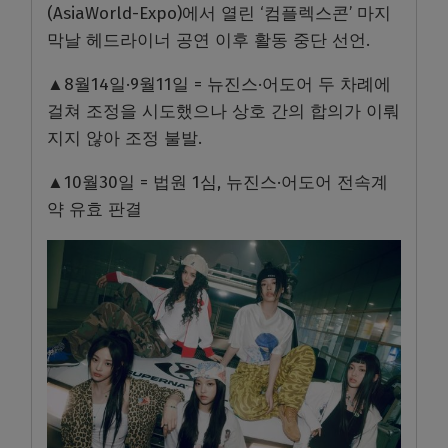
(AsiaWorld-Expo)에서 열린 ‘컴플렉스콘’ 마지
막날 헤드라이너 공연 이후 활동 중단 선언.
▲8월14일·9월11일 = 뉴진스·어도어 두 차례에
걸쳐 조정을 시도했으나 상호 간의 합의가 이뤄
지지 않아 조정 불발.
▲10월30일 = 법원 1심, 뉴진스·어도어 전속계
약 유효 판결