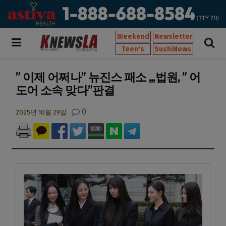
Weekend
Newsletter
Teen's
SushiNews
” 이제 어쩌나” 뉴진스 패소 ,,,법원, ” 어
도어 소속 맞다”판결
0
2025년 10월 29일