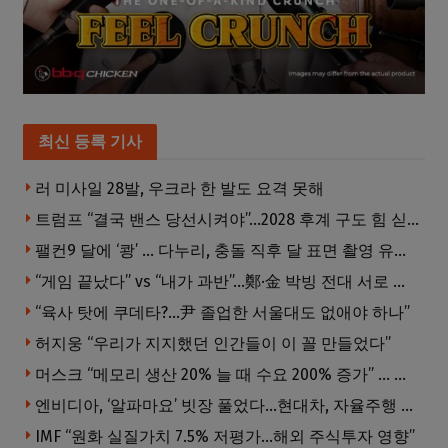
최신 등록 기사
러 미사일 28발, 우크라 한 발도 요격 못해
트럼프 “결국 밴스 당선시켜야”…2028 후계 구도 힘 싣나
팰컨9 달에 ‘쾅’ … 다누리, 충돌 직후 달 표면 촬영 유일 탐사선
“게임 끝났다” vs “내가 과반”…鄭·金 박빙 전대 서로 우위 주장
“육사 탓에 쿠데타?…尹 졸업한 서울대도 없애야 하나”
허지웅 “우리가 지지했던 인간들이 이 꼴 만들었다”
머스크 “메모리 생산 20% 늘 때 수요 200% 증가” … 반도체 매출 1조달러 눈 앞
엔비디아, ‘알파마요’ 빗장 풀었다…현대차, 자율주행 속도내나
IMF “원화 실질가치 7.5% 저평가…해외 주식투자 영향”