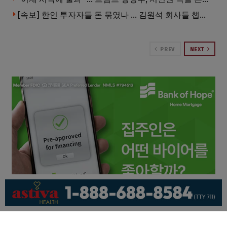
[속보] 한인 투자자들 돈 묶였나 … 김원석 회사들 챕터7 강제파산·자진파산 잇따라 신청
PREV
NEXT