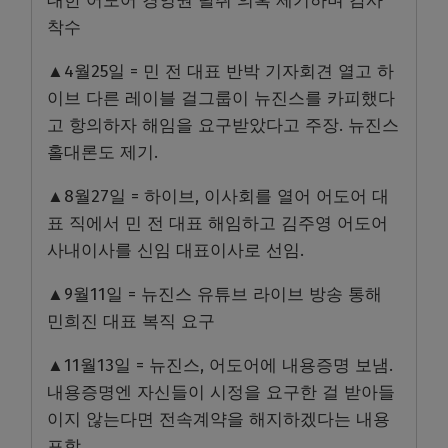
대한 어도어 경영권 탈취 의혹 제기하며 감사
착수
▲4월25일 = 민 전 대표 반박 기자회견 열고 하
이브 다른 레이블 걸그룹이 뉴진스를 카피했다
고 항의하자 해임을 요구받았다고 주장. 뉴진스
홀대론도 제기.
▲8월27일 = 하이브, 이사회를 열어 어도어 대
표 직에서 민 전 대표 해임하고 김주영 어도어
사내이사를 신임 대표이사로 선임.
▲9월11일 = 뉴진스 유튜브 라이브 방송 통해
민희진 대표 복직 요구
▲11월13일 = 뉴진스, 어도어에 내용증명 보냄.
내용증명엔 자신들이 시정을 요구한 걸 받아들
이지 않는다면 전속계약을 해지하겠다는 내용
포함.