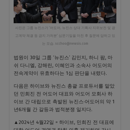
사진은 그룹 뉴진스가 ‘어도어, 뉴진스 상대 기획사 지위보전 및 광
고계약 체결 등 금지 가처분’ 심문기일을 마친 후 질문에 답하고 있
는 모습. scchoo@newsis.com
법원이 30일 그룹 ‘뉴진스’ 김민지, 하니 팜, 마
쉬 다니엘, 강해린, 이혜인과 소속사 어도어의
전속계약이 유효하다는 1심 판단을 내렸다.
다음은 하이브와 뉴진스 총괄 프로듀서를 맡았
던 민희진 전 어도어 대표와 어도어 모회사 하
이브 간 대립으로 촉발된 뉴진스·어도어의 약 1
년6개월 간 갈등과 법적분쟁 일지다.
▲2024년 4월22일 = 하이브, 민희진 전 대표에