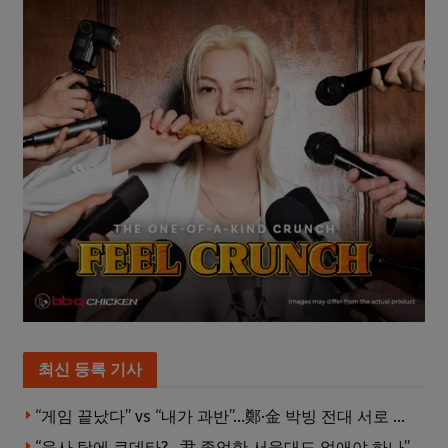
최신 등록 기사
“게임 끝났다” vs “내가 과반”…鄭·金 박빙 전대 서로 우위 주장
“육사 탓에 쿠데타?…尹 졸업한 서울대도 없애야 하나”