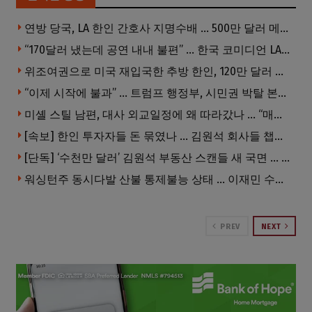
연방 당국, LA 한인 간호사 지명수배 … 500만 달러 메디캐어 사기, 선고 직전 한국 도주
“170달러 냈는데 공연 내내 불편” … 한국 코미디언 LA공연, 음향 불량에 외모 비하 개그 논란
위조여권으로 미국 재입국한 추방 한인, 120만 달러 은행 사기 행각
“이제 시작에 불과” … 트럼프 행정부, 시민권 박탈 본격화
미셸 스틸 남편, 대사 외교일정에 왜 따라갔나 … “매우 이례적”
[속보] 한인 투자자들 돈 묶였나 … 김원석 회사들 챕터7 강제파산·자진파산 잇따라 신청
[단독] ‘수천만 달러’ 김원석 부동산 스캔들 새 국면 … 한인 투자자들 소송 잇따라 ‘디폴트’ 절차
워싱턴주 동시다발 산불 통제불능 상태 … 이재민 수십만명
PREV
NEXT