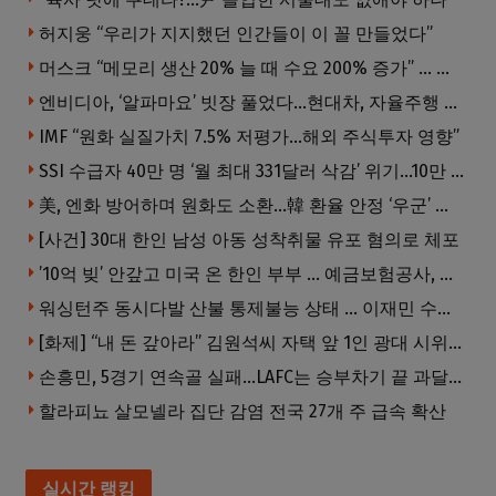
허지웅 “우리가 지지했던 인간들이 이 꼴 만들었다”
머스크 “메모리 생산 20% 늘 때 수요 200% 증가” … 반도체 매출 1조달러 눈 앞
엔비디아, ‘알파마요’ 빗장 풀었다…현대차, 자율주행 속도내나
IMF “원화 실질가치 7.5% 저평가…해외 주식투자 영향”
SSI 수급자 40만 명 ‘월 최대 331달러 삭감’ 위기…10만 명은 수급자격 상실
美, 엔화 방어하며 원화도 소환…韓 환율 안정 ‘우군’ 되나
[사건] 30대 한인 남성 아동 성착취물 유포 혐의로 체포
’10억 빚’ 안갚고 미국 온 한인 부부 … 예금보험공사, 미국서 소송
워싱턴주 동시다발 산불 통제불능 상태 … 이재민 수십만명
[화제] “내 돈 갚아라” 김원석씨 자택 앞 1인 광대 시위 … 한인 투자사, “108만 달러 못받아”
손흥민, 5경기 연속골 실패…LAFC는 승부차기 끝 과달라하라 격파
할라피뇨 살모넬라 집단 감염 전국 27개 주 급속 확산
실시간 랭킹