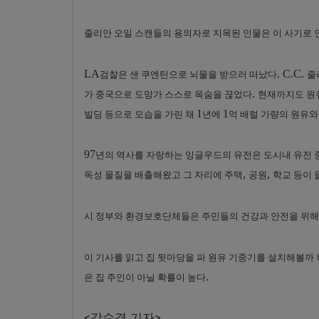
줄리안 오일 스캔들의 용의자로 지목된 인물은 이 사기로 인
LA
. C.C.
검찰은 샌 쿠엔틴으로 뇌물을 받으러 떠났다
줄
.
가 중국으로 도망가 스스로 목숨을 끊었다
현재까지도 원유
1
1
빌딩 등으로 모습을 가린 채
년에
억 배럴 가량의 원유
97
년의 역사를 자랑하는 잉글우드의 유전은 도시내 유전 
,
,
독성 물질을 배출해왔고 그 자리에 주택
공원
학교 등이 
시 정부와 환경보호단체들은 주민들의 건강과 안전을 위해
이 기사를 읽고 집 뒷마당을 파 원유 기중기를 설치해볼까 
.
은 집 주인이 아닐 확률이 높다
<강수경 기자>