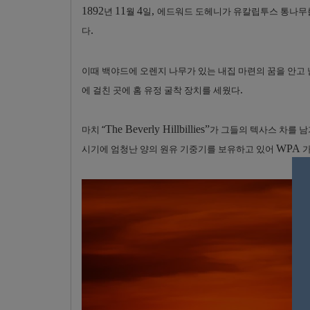
1892
11
4
,
년
월
일
에드워드 도헤니가 유칼립투스 통나무를
.
다
이때 백야드에 오렌지 나무가 있는 내집 마련의 꿈을 안고
.
에 걸친 곳에 홈 유정 굴착 장치를 세웠다
The Beverly Hillbillies”
마치 “
가 그들의 텍사스 차를 
WPA
시기에 엄청난 양의 원유 기중기를 보유하고 있어
가