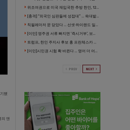
위조여권으로 미국 재입국한 추방 한인, 120만 달러 은행 사기 행각
[충격] “외국인 심판들에 성접대” … 쑥대밭된 축협 어디까지 추락하나
칙필레마저 문 닫았다 … 선셋·하이랜드 일대 ‘황량한 거리’로
[이민] 영주권 서류 빠지면 ‘즉시거부’, 보완기회 없다 … 이민심사 8월부터 확 바뀐다
트럼프, 한인 주지사 후보 홍 프란체스카 정조준 … “미치광이다”
[이민]시민권 시험 확 바뀐다 … 영어 더 어렵게, 민간시험 도입 추진
PREV
NEXT
제기됐
명의 앤