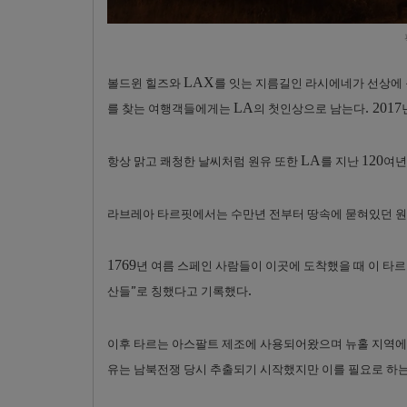
LAX
볼드윈 힐즈와
를 잇는 지름길인 라시에네가 선상에
LA
. 2017
를 찾는 여행객들에게는
의 첫인상으로 남는다
LA
120
항상 맑고 쾌청한 날씨처럼 원유 또한
를 지난
여년
라브레아 타르핏에서는 수만년 전부터 땅속에 묻혀있던 원
1769
년 여름 스페인 사람들이 이곳에 도착했을 때 이 타르
.
산들”로 칭했다고 기록했다
이후 타르는 아스팔트 제조에 사용되어왔으며 뉴홀 지역에
유는 남북전쟁 당시 추출되기 시작했지만 이를 필요로 하는