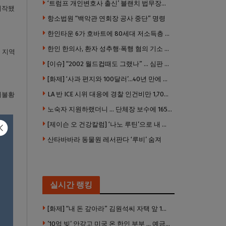
‘트럼프 개인변호사 출신’ 블랜치 법무장관 인준…상원 50대49 가결
시작됐
항소법원 “백악관 연회장 공사 중단” 명령
한인타운 6가 호바트에 80세대 저소득층 아파트 준공
한인 한의사, 환자 성추행·폭행 혐의 기소 … 면허 긴급정지
 지역
[이슈] “2002 월드컵때도 그랬나” … 심판 성접대 의혹 해외로 일파만파, 4강 신화까지 불똥
[화제] ‘사과 편지와 100달러’…40년 만에 훔친 책 돌려준 절도범
LA 반 ICE 시위 대응에 경찰 인건비만 1,700만 달러 썼다.
대불황
노숙자 지원하랬더니 … 단체장 보수에 165만 달러 ‘펑펑’
[제이슨 오 건강칼럼] ‘나노 루틴’으로 내 몸 기적 만들기
산타바바라 동물원 레서판다 ‘루비’ 숨져
실시간 랭킹
[화제] “내 돈 갚아라” 김원석씨 자택 앞 1인 광대 시위 … 한인 투자사, “108만 달러 못받아”
’10억 빚’ 안갚고 미국 온 한인 부부 … 예금보험공사, 미국서 소송