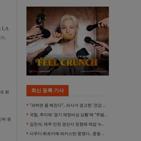
LA
은
.
있다
최신 등록 기사
르 화
“과하면 몸 해친다”…의사가 경고한 ‘건강 습관’ 5가지
국힘, 추미애 ‘경기 재정비상 상황’에 “주범은 이재명 전 지사”
진짜 원
김민석, 제주·인천 경선서 정청래 제압 누적 1위 탈환
사우디·튀르키예·파키스탄 뭉쳤다…중동 새 안보축 부상하나