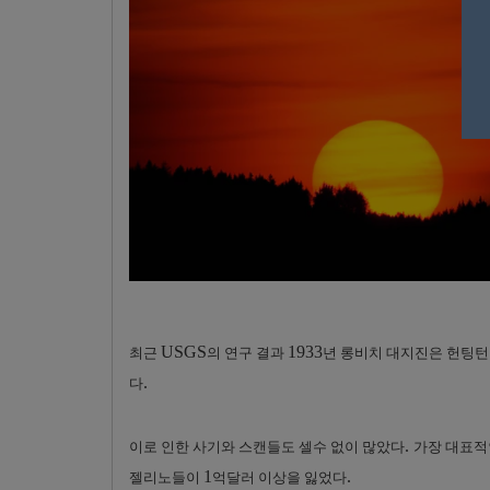
USGS
1933
최근
의 연구 결과
년 롱비치 대지진은 헌팅턴
.
다
.
이로 인한 사기와 스캔들도 셀수 없이 많았다
가장 대표적
1
.
젤리노들이
억달러 이상을 잃었다