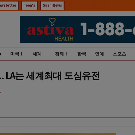
ewsletter
Teen's
SushiNews
a
미국Ⅰ
세계Ⅰ
경제Ⅰ
한국
연예
스포츠
 … LA는 세계최대 도심유전
사