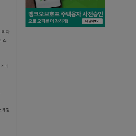
벌이려다
오피스
지역에
.
 소유권