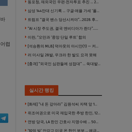
동포청, 재외국민 우편·전자투표 추진 … 2028년 도입 목표
삼성 144만대 신기록 … 구글·애플 가세 ‘폴더블 대전’ 열린다
 바
트럼프 “결국 밴스 당선시켜야”…2028 후계 구도 힘 싣나
“AI 시장 주도권, 결국 엔비디아가 쥔다”…모건스탠리 장담
이란, “오만과 ‘중앙 단일 루트’ 합의
 어렵
[석승환의 MLB] 덕아웃의 아시안(1) — 커트 스즈키가 우리에게 묻는 것
러 미사일 28발, 우크라 한 발도 요격 못해
[충격] “외국인 심판들에 성접대” … 쑥대밭된 축협 어디까지 추락하나
실시간 랭킹
[화제] “내 돈 갚아라” 김원석씨 자택 앞 1인 광대 시위 … 한인 투자사, “108만 달러 못받아”
위조여권으로 미국 재입국한 추방 한인, 120만 달러 은행 사기 행각
연방 당국, LA 한인 간호사 지명수배 … 500만 달러 메디캐어 사기, 선고 직전 한국 도주
’10억 빚’ 안갚고 미국 온 한인 부부 … 예금보험공사, 미국서 소송