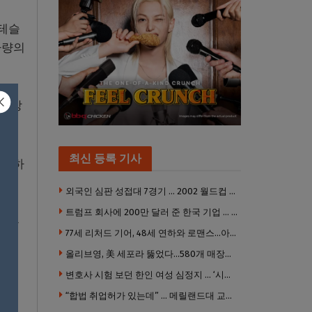
 테슬
차량의
지 방
최신 등록 기사
촬영하
외국인 심판 성접대 7경기 … 2002 월드컵 4강 신화도 흔들
트럼프 회사에 200만 달러 준 한국 기업 … 민주당 뇌물의혹 조사
를 들
77세 리처드 기어, 48세 연하와 로맨스…아들과 3살 차
 다
올리브영, 美 세포라 뚫었다…580개 매장에 ‘K뷰티에딧’ 론칭
변호사 시험 보던 한인 여성 심정지 … ‘시험장측 대응 부적절’ 소송
“합법 취업허가 있는데” … 메릴랜드대 교수, 공항서 ICE에 체포, 구금 중
판에