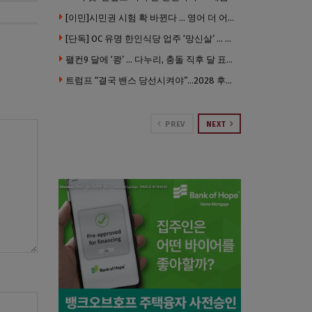
[이민]시민권 시험 확 바뀐다 … 영어 더 어렵게, 민간시험 도입 추진
[단독] OC 유명 한인식당 업주 ‘망신살’ … 육류대금 안 갚자 식당서 공개추심
팰컨9 달에 ‘쾅’ … 다누리, 충돌 직후 달 표면 촬영 유일 탐사선
트럼프 “결국 밴스 당선시켜야”…2028 후계 구도 힘 싣나
PREV
NEXT