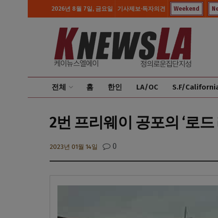
2026년 8월 7일, 금요일
기사제보·독자의견
Weekend
N
전체
홈
한인
LA/OC
S.F/Californi
2번 프리웨이 공포의 ‘로드
0
2023년 01월 14일