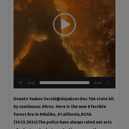
이
어
00:00
00:48
Donato Yaakov Secchi@doyaksec·Dec 10A state hit
by continuous #fires. Here is the new #Terrible
forest fire in #Malibu, #California,#USA
(10.12.2024).The police have always ruled out acts