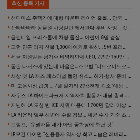
최신 등록 기사
샌디마스 주택가에 대형 마운틴 라이언 출몰… 당국 긴급 대응, 주민 접근 자제 당부
산타바바라 동물원 사랑받던 레서판다 루비 사망… 갓 태어난 새끼 2마리 잃은 지 수주 만
글렌데일 프리스쿨에 차량 돌진… 어린이 8명 경상
고먼 인근 리지 산불 1,000에이커로 확산… 5번 프리웨이 양방향 전면 폐쇄
세금 지원받는 남가주 비영리단체 CEO, 2년간 160만 달러 이상 받아… 미사용 휴가수당만 수십만 달러
몸은 다저스에 있는데 마음은…스쿠벌 “디트로이트로 돌아가고파”
사상 첫 LA 재즈 페스티벌 돌연 취소… 허가·행사 준비 문제로 일정 변경
미 고용시장 급랭 … 7월 일자리 2만3천개 감소 ‘예상 밖 쇼크’
사우스 LA 하이드파크서 지역사회 활동가 대낮 총격 사망… 용의자 도주
지난해 LA 도심 반 ICE 시위 대응에 1,700만 달러 이상 지출… LAPD, 대규모 시위 대비 강화 필요
LA 카운티 일부 해변에 수질 경보… 세균 수치 기준 초과, 입수 자제 당부
트럼프, “유권자들 내가 아닌 공화당에 화난 것”
JP모건 다이먼 “신용융자 역사상 최고”…숨은 레버리지 경고