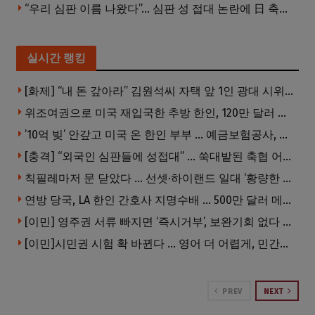
“우리 심판 이름 나왔다”… 심판 성 접대 논란에 日 축구계 발칵
실시간 랭킹
[화제] “내 돈 갚아라” 김원석씨 자택 앞 1인 광대 시위 … 한인 투자사, “108만 달러 못받아”
위조여권으로 미국 재입국한 추방 한인, 120만 달러 은행 사기 행각
’10억 빚’ 안갚고 미국 온 한인 부부 … 예금보험공사, 미국서 소송
[충격] “외국인 심판들에 성접대” … 쑥대밭된 축협 어디까지 추락하나
칙필레마저 문 닫았다 … 선셋·하이랜드 일대 ‘황량한 거리’로
연방 당국, LA 한인 간호사 지명수배 … 500만 달러 메디캐어 사기, 선고 직전 한국 도주
[이민] 영주권 서류 빠지면 ‘즉시거부’, 보완기회 없다 … 이민심사 8월부터 확 바뀐다
[이민]시민권 시험 확 바뀐다 … 영어 더 어렵게, 민간시험 도입 추진
PREV
NEXT