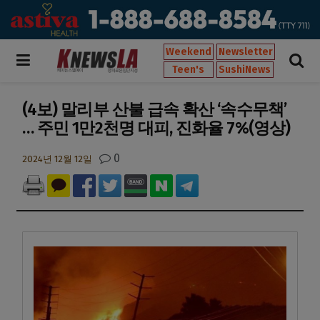
Weekend
Newsletter
Teen's
SushiNews
(4보) 말리부 산불 급속 확산 ‘속수무책’
… 주민 1만2천명 대피, 진화율 7%(영상)
0
2024년 12월 12일