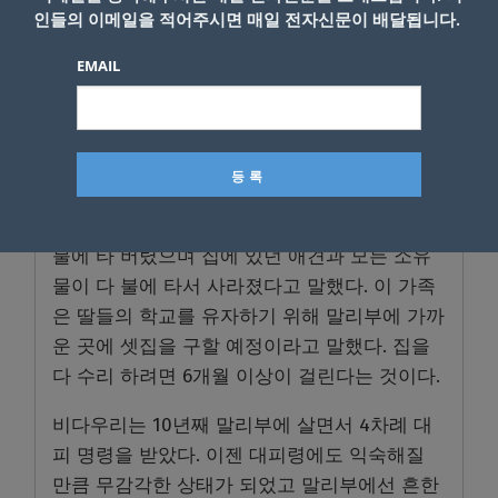
은 적이 있다.
인들의 이메일을 적어주시면 매일 전자신문이 배달됩니다.
말리부 놀스 지역의 주민 로니 비다우리(53)는
EMAIL
이 지역에서 불에 탄 7채 가운데 한 집의 주인
이다. 그는 아내와 두 어린 딸을 데리고 산타모
니카 비치의 한 호텔에 대피했는데 이웃 사람이
소방대가 그 집에 들어가야 한다고 알려왔다.
그는 집은 부분적으로 탔지만 근처 집들이 모두
불에 타 버렸으며 집에 있던 애견과 모든 소유
물이 다 불에 타서 사라졌다고 말했다. 이 가족
은 딸들의 학교를 유자하기 위해 말리부에 가까
운 곳에 셋집을 구할 예정이라고 말했다. 집을
다 수리 하려면 6개월 이상이 걸린다는 것이다.
비다우리는 10년째 말리부에 살면서 4차례 대
피 명령을 받았다. 이젠 대피령에도 익숙해질
만큼 무감각한 상태가 되었고 말리부에선 흔한