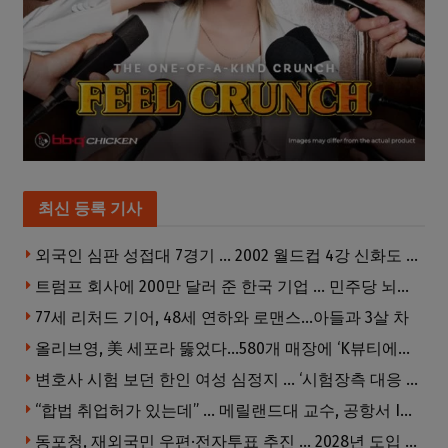
최신 등록 기사
외국인 심판 성접대 7경기 … 2002 월드컵 4강 신화도 흔들
트럼프 회사에 200만 달러 준 한국 기업 … 민주당 뇌물의혹 조사
77세 리처드 기어, 48세 연하와 로맨스…아들과 3살 차
올리브영, 美 세포라 뚫었다…580개 매장에 ‘K뷰티에딧’ 론칭
변호사 시험 보던 한인 여성 심정지 … ‘시험장측 대응 부적절’ 소송
“합법 취업허가 있는데” … 메릴랜드대 교수, 공항서 ICE에 체포, 구금 중
동포청, 재외국민 우편·전자투표 추진 … 2028년 도입 목표