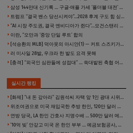
삼성 144만대 신기록 … 구글·애플 가세 ‘폴더블 대전’ 열린다
트럼프 “결국 밴스 당선시켜야”…2028 후계 구도 힘 싣나
“AI 시장 주도권, 결국 엔비디아가 쥔다”…모건스탠리 장담
이란, “오만과 ‘중앙 단일 루트’ 합의
[석승환의 MLB] 덕아웃의 아시안(1) — 커트 스즈키가 우리에게 묻는 것
러 미사일 28발, 우크라 한 발도 요격 못해
[충격] “외국인 심판들에 성접대” … 쑥대밭된 축협 어디까지 추락하나
실시간 랭킹
[화제] “내 돈 갚아라” 김원석씨 자택 앞 1인 광대 시위 … 한인 투자사, “108만 달러 못받아”
위조여권으로 미국 재입국한 추방 한인, 120만 달러 은행 사기 행각
연방 당국, LA 한인 간호사 지명수배 … 500만 달러 메디캐어 사기, 선고 직전 한국 도주
’10억 빚’ 안갚고 미국 온 한인 부부 … 예금보험공사, 미국서 소송