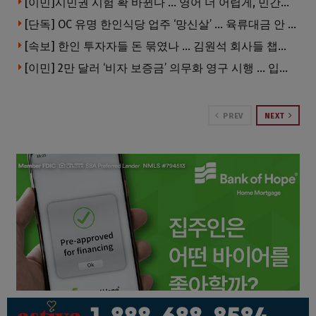
[이민]시민권 시험 확 바뀐다 … 영어 더 어렵게, 민간시험 도입 추진
[단독] OC 유명 한인식당 업주 ‘망신살’ … 육류대금 안 갚자 식당서 공개추심
[속보] 한인 투자자들 돈 묶였나 … 김원석 회사들 챕터7 강제파산·자진파산 잇따라 신청
[이민] 2만 달러 ‘비자 보증금’ 의무화 영구 시행 … 입국 문턱 더 높아진다.
PREV
NEXT