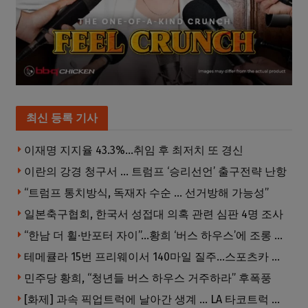
최신 등록 기사
이재명 지지율 43.3%…취임 후 최저치 또 경신
이란의 강경 청구서 … 트럼프 ‘승리선언’ 출구전략 난항
“트럼프 통치방식, 독재자 수순 … 선거방해 가능성”
일본축구협회, 한국서 성접대 의혹 관련 심판 4명 조사
“한남 더 휠·반포터 자이”…황희 ‘버스 하우스’에 조롱 쏟아져
테메큘라 15번 프리웨이서 140마일 질주…스포츠카 압수
민주당 황희, “청년들 버스 하우스 거주하라” 후폭풍
[화제] 과속 픽업트럭에 날아간 생계 … LA 타코트럭 일가족 3명 부상