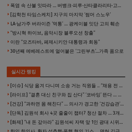
폭염 속 산불 잇따라 … 버뱅크·피루·산타클라리타·고먼 잇단 산불
[김학천 타임스케치] 지구의 마지막 ‘썸머 스노우’
LA·남가주 버라이즌 ‘먹통’ … 광케이블 잇단 고의 훼손
“방시혁 하이브, 음악시장 블루오션 창출”
이란 “모즈타바, 페제시키안 대통령과 회동”
30년째 에베레스트에 얼어붙은 ‘그린부츠’…가족 품으로
실시간 랭킹
[이슈] 식당 옮겨 다니며 소송 거는 직원들 .. “채용 전 반드시 확인해야”
[라이프] “결혼 대신 친구와 집 산다” ‘코바잉’ 뜬다 … 내 집 마련 공식 바뀌었다
[건강] “과하면 몸 해친다” … 의사가 경고한 ‘건강습관’ 5가지
[단독] 김원석 회사 4곳 줄줄이 챕터7 청산 절차 … 3개 법인 같은 날 동시 파산 신청
[화제] “내 돈 갚아라” 김원석씨 자택 앞 1인 광대 시위 … 한인 투자사, “108만 달러 못받아”
한인 한의사, 환자 성추행·폭행 혐의 기소 … 면허 긴급정지