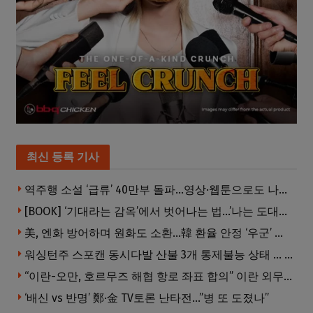
최신 등록 기사
역주행 소설 ‘급류’ 40만부 돌파…영상·웹툰으로도 나온다
[BOOK] ‘기대라는 감옥’에서 벗어나는 법…’나는 도대체 왜 눈치를 볼까’
美, 엔화 방어하며 원화도 소환…韓 환율 안정 ‘우군’ 되나
워싱턴주 스포캔 동시다발 산불 3개 통제불능 상태 … 이재민 수십만명
“이란-오만, 호르무즈 해협 항로 좌표 합의” 이란 외무부 발표
‘배신 vs 반명’ 鄭·金 TV토론 난타전…”병 또 도졌나”