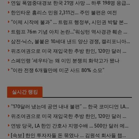
연일 폭염중대경보 한국 21명 사망 … 하루 198명 응급실행
한인타운 홈리스 민원 2,311건… 주민 불편은 여전
“이제 시작에 불과” … 트럼프 행정부, 시민권 박탈 본격화
트럼프 76m 기념 아치 논란…”워싱턴 역사경관 훼손 우려”
삼전·닉스, 불붙은 10세대 낸드 양산 경쟁, 캘리포니아서 공개
위조여권으로 미국 재입국한 추방 한인, 120만 달러 은행 사기 행각
스페인령 ‘세우타’는 왜 이민 분쟁의 화약고가 됐나
“이란 전쟁 6개월만에 미군 사드 80% 소모”
실시간 랭킹
“170달러 냈는데 공연 내내 불편” … 한국 코미디언 LA공연, 음향 불량에 외모 비하 개그 논란
위조여권으로 미국 재입국한 추방 한인, 120만 달러 은행 사기 행각
연방 당국, LA 한인 간호사 지명수배 … 500만 달러 메디캐어 사기, 선고 직전 한국 도주
[속보] 한인 투자자들 돈 묶였나 … 김원석 회사들 챕터7 강제파산·자진파산 잇따라 신청