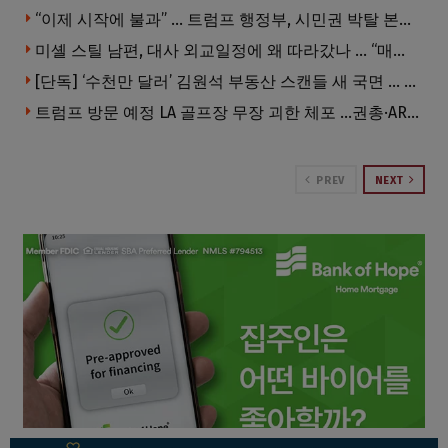
“이제 시작에 불과” … 트럼프 행정부, 시민권 박탈 본격화
미셸 스틸 남편, 대사 외교일정에 왜 따라갔나 … “매우 이례적”
[단독] ‘수천만 달러’ 김원석 부동산 스캔들 새 국면 … 한인 투자자들 소송 잇따라 ‘디폴트’ 절차
트럼프 방문 예정 LA 골프장 무장 괴한 체포 …권총·AR 소총 소지
PREV
NEXT