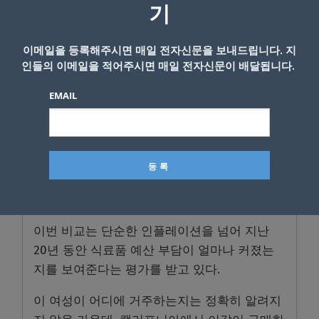
10파운드 러셋 감자는 3달러 96센트에서 약 4
기
달러 54센트로 상승했다.
이메일을 등록해주시면 매일 전자신문을 보내드립니다. 지
일부 품목은 특히 큰 폭의 가격 상승을 보였다.
인들의 이메일을 적어주시면 매일 전자신문이 배달됩니다.
이 영수증은 161달러 87센트만으로 장바구니를
EMAIL
79개 품목으로 가득 채울 수 있었던 시절의 ‘타
임캡슐’처럼 여겨지고 있다.
현재 같은 장보기 목록을 구매하려면 브랜드 선
택과 할인 여부에 따라 400달러를 훌쩍 넘길 가
능성이 크다.
이번 비교는 단순한 인플레이션을 넘어 지난
20년 동안 식료품 예산 부담이 얼마나 커졌는
지를 보여준다는 평가를 받고 있다.
이 여성이 어디에 거주하는지는 정확히 알려지