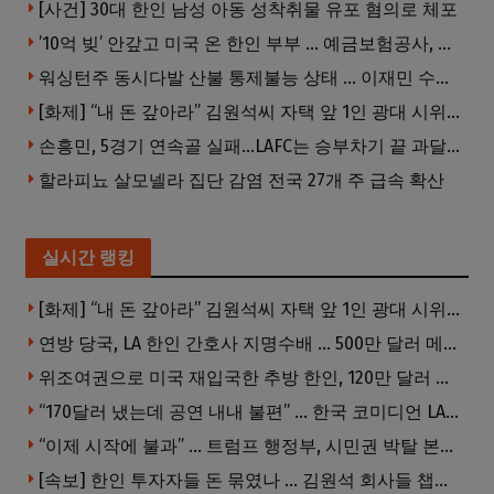
[사건] 30대 한인 남성 아동 성착취물 유포 혐의로 체포
’10억 빚’ 안갚고 미국 온 한인 부부 … 예금보험공사, 미국서 소송
워싱턴주 동시다발 산불 통제불능 상태 … 이재민 수십만명
[화제] “내 돈 갚아라” 김원석씨 자택 앞 1인 광대 시위 … 한인 투자사, “108만 달러 못받아”
손흥민, 5경기 연속골 실패…LAFC는 승부차기 끝 과달라하라 격파
할라피뇨 살모넬라 집단 감염 전국 27개 주 급속 확산
실시간 랭킹
[화제] “내 돈 갚아라” 김원석씨 자택 앞 1인 광대 시위 … 한인 투자사, “108만 달러 못받아”
연방 당국, LA 한인 간호사 지명수배 … 500만 달러 메디캐어 사기, 선고 직전 한국 도주
위조여권으로 미국 재입국한 추방 한인, 120만 달러 은행 사기 행각
“170달러 냈는데 공연 내내 불편” … 한국 코미디언 LA공연, 음향 불량에 외모 비하 개그 논란
“이제 시작에 불과” … 트럼프 행정부, 시민권 박탈 본격화
[속보] 한인 투자자들 돈 묶였나 … 김원석 회사들 챕터7 강제파산·자진파산 잇따라 신청