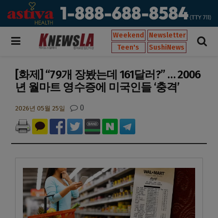
Weekend
Newsletter
Teen's
SushiNews
[화제] “79개 장봤는데 161달러?” … 2006
년 월마트 영수증에 미국인들 ‘충격’
0
2026년 05월 25일