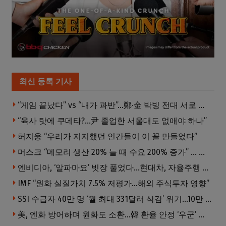
최신 등록 기사
“게임 끝났다” vs “내가 과반”…鄭·金 박빙 전대 서로 우위 주장
“육사 탓에 쿠데타?…尹 졸업한 서울대도 없애야 하나”
허지웅 “우리가 지지했던 인간들이 이 꼴 만들었다”
머스크 “메모리 생산 20% 늘 때 수요 200% 증가” … 반도체 매출 1조달러 눈 앞
엔비디아, ‘알파마요’ 빗장 풀었다…현대차, 자율주행 속도내나
IMF “원화 실질가치 7.5% 저평가…해외 주식투자 영향”
SSI 수급자 40만 명 ‘월 최대 331달러 삭감’ 위기…10만 명은 수급자격 상실
美, 엔화 방어하며 원화도 소환…韓 환율 안정 ‘우군’ 되나