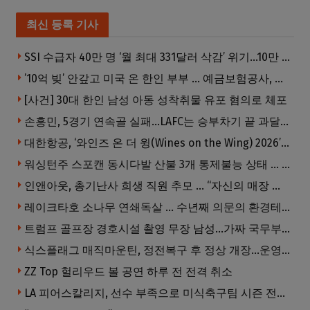
최신 등록 기사
SSI 수급자 40만 명 ‘월 최대 331달러 삭감’ 위기…10만 명은 수급자격 상실
’10억 빚’ 안갚고 미국 온 한인 부부 … 예금보험공사, 미국서 소송
[사건] 30대 한인 남성 아동 성착취물 유포 혐의로 체포
손흥민, 5경기 연속골 실패…LAFC는 승부차기 끝 과달라하라 격파
대한항공, ‘와인즈 온 더 윙(Wines on the Wing) 2026’ 5개 부문 수상
워싱턴주 스포캔 동시다발 산불 3개 통제불능 상태 … 이재민 수십만명
인앤아웃, 총기난사 희생 직원 추모 … “자신의 매장 운영이 꿈이었다”
레이크타호 소나무 연쇄독살 … 수년째 의문의 환경테러
트럼프 골프장 경호시설 촬영 무장 남성…가짜 국무부 직원 행세까지
식스플래그 매직마운틴, 정전복구 후 정상 개장…운영시간 오후 10시까지 연장
ZZ Top 헐리우드 볼 공연 하루 전 전격 취소
LA 피어스칼리지, 선수 부족으로 미식축구팀 시즌 전격 중단