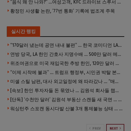
“음식 왜 안 나와?” …여성고객, KFC 드라이브 스루서 소총 위협
황정민 사생활 논란, ’77번 통화’ 기록에 법조계 주목
실시간 랭킹
“170달러 냈는데 공연 내내 불편” … 한국 코미디언 LA공연, 음향 불량에 외모 비하 개그 논란
연방 당국, LA 한인 간호사 지명수배 … 500만 달러 메디캐어 사기, 선고 직전 한국 도주
위조여권으로 미국 재입국한 추방 한인, 120만 달러 은행 사기 행각
“이제 시작에 불과” … 트럼프 행정부, 시민권 박탈 본격화
미셸 스틸 남편, 대사 외교일정에 왜 따라갔나 … “매우 이례적”
[속보] 한인 투자자들 돈 묶였나 … 김원석 회사들 챕터7 강제파산·자진파산 잇따라 신청
[단독] ‘수천만 달러’ 김원석 부동산 스캔들 새 국면 … 한인 투자자들 소송 잇따라 ‘디폴트’ 절차
워싱턴주 스포캔 동시다발 산불 3개 통제불능 상태 … 이재민 수십만명
PREV
NEXT