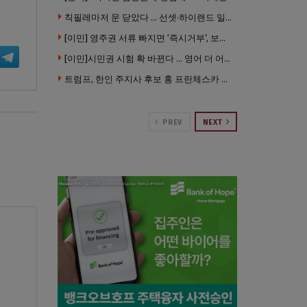
칙필레마저 문 닫았다 … 선셋·하이랜드 일대 ‘황량한 거리’로
[이민] 영주권 서류 빠지면 ‘즉시거부’, 보완기회 없다 … 이민심사 8월부터 확 바뀐다
[이민]시민권 시험 확 바뀐다 … 영어 더 어렵게, 민간시험 도입 추진
트럼프, 한인 주지사 후보 홍 프란체스카 정조준 … “미치광이다”
PREV
NEXT