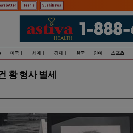
ewsletter
Teen's
SushiNews
a
미국Ⅰ
세계Ⅰ
경제Ⅰ
한국
연예
스포츠
로건 황 형사 별세