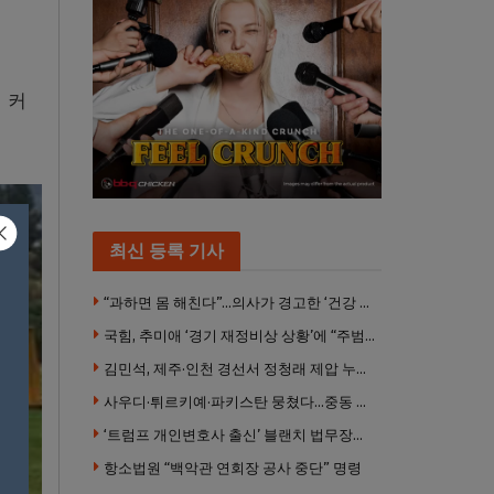
 커
최신 등록 기사
“과하면 몸 해친다”…의사가 경고한 ‘건강 습관’ 5가지
국힘, 추미애 ‘경기 재정비상 상황’에 “주범은 이재명 전 지사”
김민석, 제주·인천 경선서 정청래 제압 누적 1위 탈환
사우디·튀르키예·파키스탄 뭉쳤다…중동 새 안보축 부상하나
‘트럼프 개인변호사 출신’ 블랜치 법무장관 인준…상원 50대49 가결
항소법원 “백악관 연회장 공사 중단” 명령