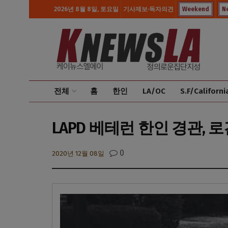
2026년 8월 8일, 토요일
기사제보·독자의견
Weekend
N
전체
홈
한인
LA/OC
S.F/Californi
LAPD 베테런 한인 경관, 
0
2020년 12월 08일