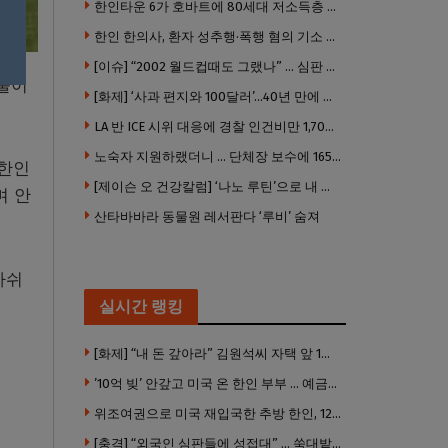
한인타운 6가 호바트에 80세대 저소득층 아파트 준공
한인 한의사, 환자 성추행·폭행 혐의 기소 … 면허 긴급정지
[이슈] “2002 월드컵때도 그랬나” … 심판 성접대 의혹 해외로 일파만파, 4강 신화까지 불똥
 불이
[화제] ‘사과 편지와 100달러’…40년 만에 훔친 책 돌려준 절도범
LA 반 ICE 시위 대응에 경찰 인건비만 1,700만 달러 썼다.
노숙자 지원하랬더니 … 단체장 보수에 165만 달러 ‘펑펑’
 한인
[제이슨 오 건강칼럼] ‘나노 루틴’으로 내 몸 기적 만들기
며 안
산타바바라 동물원 레서판다 ‘루비’ 숨져
아쉬
실시간 랭킹
[화제] “내 돈 갚아라” 김원석씨 자택 앞 1인 광대 시위 … 한인 투자사, “108만 달러 못받아”
’10억 빚’ 안갚고 미국 온 한인 부부 … 예금보험공사, 미국서 소송
위조여권으로 미국 재입국한 추방 한인, 120만 달러 은행 사기 행각
[충격] “외국인 심판들에 성접대” … 쑥대밭된 축협 어디까지 추락하나