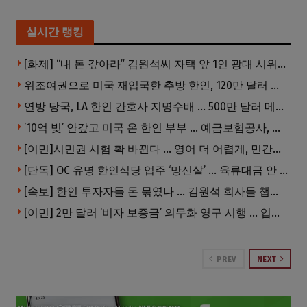
실시간 랭킹
[화제] “내 돈 갚아라” 김원석씨 자택 앞 1인 광대 시위 … 한인 투자사, “108만 달러 못받아”
위조여권으로 미국 재입국한 추방 한인, 120만 달러 은행 사기 행각
연방 당국, LA 한인 간호사 지명수배 … 500만 달러 메디캐어 사기, 선고 직전 한국 도주
’10억 빚’ 안갚고 미국 온 한인 부부 … 예금보험공사, 미국서 소송
[이민]시민권 시험 확 바뀐다 … 영어 더 어렵게, 민간시험 도입 추진
[단독] OC 유명 한인식당 업주 ‘망신살’ … 육류대금 안 갚자 식당서 공개추심
[속보] 한인 투자자들 돈 묶였나 … 김원석 회사들 챕터7 강제파산·자진파산 잇따라 신청
[이민] 2만 달러 ‘비자 보증금’ 의무화 영구 시행 … 입국 문턱 더 높아진다.
PREV
NEXT