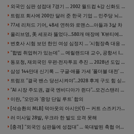
외국인 심판 성접대 7경기 … 2002 월드컵 4강 신화도 흔들
트럼프 회사에 200만 달러 준 한국 기업 … 민주당 뇌물의혹 조사
77세 리처드 기어, 48세 연하와 로맨스…아들과 3살 차
올리브영, 美 세포라 뚫었다…580개 매장에 ‘K뷰티에딧’ 론칭
변호사 시험 보던 한인 여성 심정지 … ‘시험장측 대응 부적절’ 소송
“합법 취업허가 있는데” … 메릴랜드대 교수, 공항서 ICE에 체포, 구금 중
동포청, 재외국민 우편·전자투표 추진 … 2028년 도입 목표
삼성 144만대 신기록 … 구글·애플 가세 ‘폴더블 대전’ 열린다
트럼프 “결국 밴스 당선시켜야”…2028 후계 구도 힘 싣나
“AI 시장 주도권, 결국 엔비디아가 쥔다”…모건스탠리 장담
이란, “오만과 ‘중앙 단일 루트’ 합의
[석승환의 MLB] 덕아웃의 아시안(1) — 커트 스즈키가 우리에게 묻는 것
러 미사일 28발, 우크라 한 발도 요격 못해
[충격] “외국인 심판들에 성접대” … 쑥대밭된 축협 어디까지 추락하나