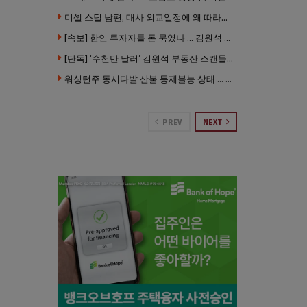
미셸 스틸 남편, 대사 외교일정에 왜 따라갔나 … “매우 이례적”
[속보] 한인 투자자들 돈 묶였나 … 김원석 회사들 챕터7 강제파산·자진파산 잇따라 신청
[단독] ‘수천만 달러’ 김원석 부동산 스캔들 새 국면 … 한인 투자자들 소송 잇따라 ‘디폴트’ 절차
워싱턴주 동시다발 산불 통제불능 상태 … 이재민 수십만명
PREV
NEXT