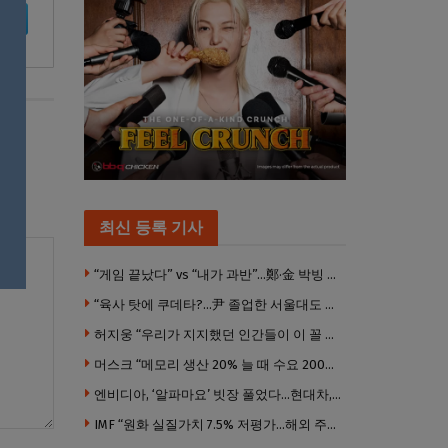
최신 등록 기사
“게임 끝났다” vs “내가 과반”…鄭·金 박빙 전대 서로 우위 주장
“육사 탓에 쿠데타?…尹 졸업한 서울대도 없애야 하나”
허지웅 “우리가 지지했던 인간들이 이 꼴 만들었다”
머스크 “메모리 생산 20% 늘 때 수요 200% 증가” … 반도체 매출 1조달러 눈 앞
엔비디아, ‘알파마요’ 빗장 풀었다…현대차, 자율주행 속도내나
IMF “원화 실질가치 7.5% 저평가…해외 주식투자 영향”