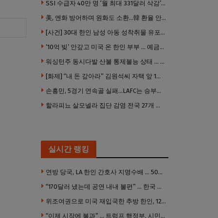
SSI 수급자 40만 명 ‘월 최대 331달러 삭감’ 위기…10만 명은 수급자격 상실
美, 엔화 방어하며 원화도 소환…韓 환율 안정 ‘우군’ 되나
[사건] 30대 한인 남성 아동 성착취물 유포 혐의로 체포
’10억 빚’ 안갚고 미국 온 한인 부부 … 예금보험공사, 미국서 소송
워싱턴주 동시다발 산불 통제불능 상태 … 이재민 수십만명
[화제] “내 돈 갚아라” 김원석씨 자택 앞 1인 광대 시위 … 한인 투자사, “108만 달러 못받아”
손흥민, 5경기 연속골 실패…LAFC는 승부차기 끝 과달라하라 격파
할라피뇨 살모넬라 집단 감염 전국 27개 주 급속 확산
실시간 랭킹
연방 당국, LA 한인 간호사 지명수배 … 500만 달러 메디캐어 사기, 선고 직전 한국 도주
“170달러 냈는데 공연 내내 불편” … 한국 코미디언 LA공연, 음향 불량에 외모 비하 개그 논란
위조여권으로 미국 재입국한 추방 한인, 120만 달러 은행 사기 행각
“이제 시작에 불과” … 트럼프 행정부, 시민권 박탈 본격화