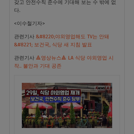
갖고 안전수칙 준수에 기대해 보는 수 밖에 없
다.
<이수철기자>
관련기사
&#8220;야외영업해도 TV는 안돼
&#8221; 보건국, 식당 새 지침 발표
관련기사
🔺영상뉴스🔺 LA 식당 야외영업 시
작.. 불안과 기대 공존