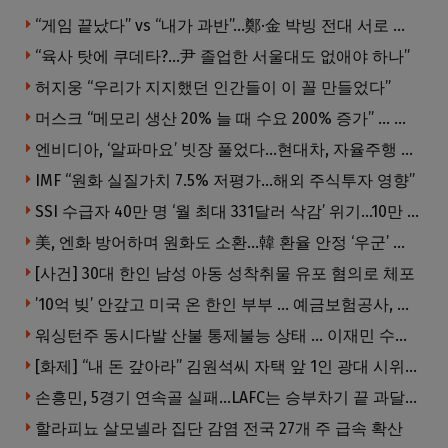
“게임 끝났다” vs “내가 과반”…鄭·金 박빙 전대 서로 우위 주장
“육사 탓에 쿠데타?…尹 졸업한 서울대도 없애야 하나”
허지웅 “우리가 지지했던 인간들이 이 꼴 만들었다”
머스크 “메모리 생산 20% 늘 때 수요 200% 증가” … 반도체 매출 1조달러 눈 앞
엔비디아, ‘알파마요’ 빗장 풀었다…현대차, 자율주행 속도내나
IMF “원화 실질가치 7.5% 저평가…해외 주식투자 영향”
SSI 수급자 40만 명 ‘월 최대 331달러 삭감’ 위기…10만 명은 수급자격 상실
美, 엔화 방어하며 원화도 소환…韓 환율 안정 ‘우군’ 되나
[사건] 30대 한인 남성 아동 성착취물 유포 혐의로 체포
’10억 빚’ 안갚고 미국 온 한인 부부 … 예금보험공사, 미국서 소송
워싱턴주 동시다발 산불 통제불능 상태 … 이재민 수십만명
[화제] “내 돈 갚아라” 김원석씨 자택 앞 1인 광대 시위 … 한인 투자사, “108만 달러 못받아”
손흥민, 5경기 연속골 실패…LAFC는 승부차기 끝 과달라하라 격파
할라피뇨 살모넬라 집단 감염 전국 27개 주 급속 확산