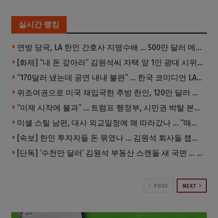
실시간 랭킹
연방 당국, LA 한인 간호사 지명수배 … 500만 달러 메디캐어 사기, 선고 직전 한국 도주
[화제] “내 돈 갚아라” 김원석씨 자택 앞 1인 광대 시위 … 한인 투자사, “108만 달러 못받아”
“170달러 냈는데 공연 내내 불편” … 한국 코미디언 LA공연, 음향 불량에 외모 비하 개그 논란
위조여권으로 미국 재입국한 추방 한인, 120만 달러 은행 사기 행각
“이제 시작에 불과” … 트럼프 행정부, 시민권 박탈 본격화
미셸 스틸 남편, 대사 외교일정에 왜 따라갔나 … “매우 이례적”
[속보] 한인 투자자들 돈 묶였나 … 김원석 회사들 챕터7 강제파산·자진파산 잇따라 신청
[단독] ‘수천만 달러’ 김원석 부동산 스캔들 새 국면 … 한인 투자자들 소송 잇따라 ‘디폴트’ 절차
PREV
NEXT