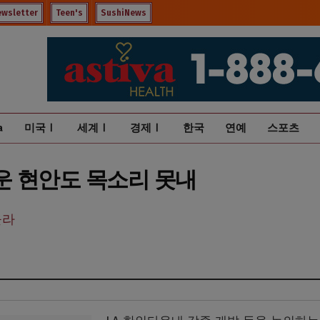
ewsletter
Teen's
SushiNews
a
미국Ⅰ
세계Ⅰ
경제Ⅰ
한국
연예
스포츠
운 현안도 목소리 못내
올라