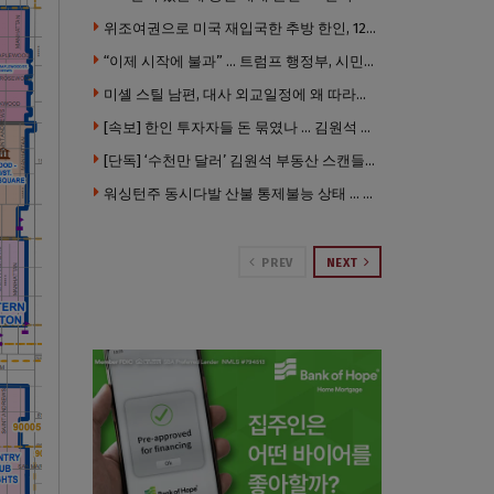
위조여권으로 미국 재입국한 추방 한인, 120만 달러 은행 사기 행각
“이제 시작에 불과” … 트럼프 행정부, 시민권 박탈 본격화
미셸 스틸 남편, 대사 외교일정에 왜 따라갔나 … “매우 이례적”
[속보] 한인 투자자들 돈 묶였나 … 김원석 회사들 챕터7 강제파산·자진파산 잇따라 신청
[단독] ‘수천만 달러’ 김원석 부동산 스캔들 새 국면 … 한인 투자자들 소송 잇따라 ‘디폴트’ 절차
워싱턴주 동시다발 산불 통제불능 상태 … 이재민 수십만명
PREV
NEXT