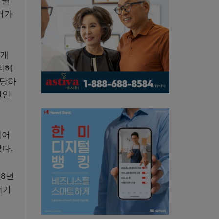
 윌
거가
 개
논의해
담당하
한인
되어
다.
18년
더기