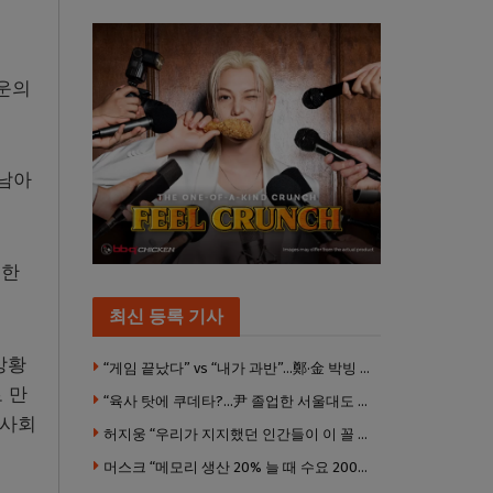
운의
 남아
임한
최신 등록 기사
상황
“게임 끝났다” vs “내가 과반”…鄭·金 박빙 전대 서로 우위 주장
 만
“육사 탓에 쿠데타?…尹 졸업한 서울대도 없애야 하나”
인사회
허지웅 “우리가 지지했던 인간들이 이 꼴 만들었다”
머스크 “메모리 생산 20% 늘 때 수요 200% 증가” … 반도체 매출 1조달러 눈 앞