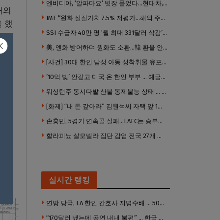
엔비디아, ‘알파마요’ 빗장 풀었다…현대차, 자율주행 속도내나
대의
IMF “원화 실질가치 7.5% 저평가…해외 주식투자 영향”
 했
SSI 수급자 40만 명 ‘월 최대 331달러 삭감’ 위기…10만 명은 수급자격 상실
美, 엔화 방어하며 원화도 소환…韓 환율 안정 ‘우군’ 되나
[사건] 30대 한인 남성 아동 성착취물 유포 혐의로 체포
’10억 빚’ 안갚고 미국 온 한인 부부 … 예금보험공사, 미국서 소송
들과
워싱턴주 동시다발 산불 통제불능 상태 … 이재민 수십만명
[화제] “내 돈 갚아라” 김원석씨 자택 앞 1인 광대 시위 … 한인 투자사, “108만 달러 못받아”
손흥민, 5경기 연속골 실패…LAFC는 승부차기 끝 과달라하라 격파
할라피뇨 살모넬라 집단 감염 전국 27개 주 급속 확산
생할
실시간 랭킹
연방 당국, LA 한인 간호사 지명수배 … 500만 달러 메디캐어 사기, 선고 직전 한국 도주
“170달러 냈는데 공연 내내 불편” … 한국 코미디언 LA공연, 음향 불량에 외모 비하 개그 논란