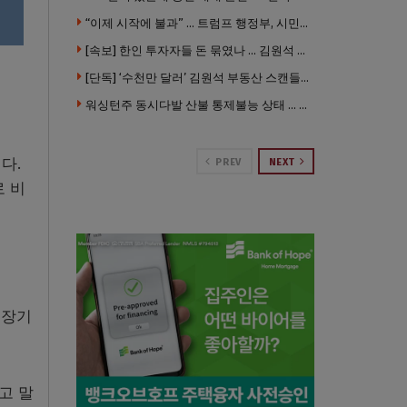
“이제 시작에 불과” … 트럼프 행정부, 시민권 박탈 본격화
[속보] 한인 투자자들 돈 묶였나 … 김원석 회사들 챕터7 강제파산·자진파산 잇따라 신청
[단독] ‘수천만 달러’ 김원석 부동산 스캔들 새 국면 … 한인 투자자들 소송 잇따라 ‘디폴트’ 절차
워싱턴주 동시다발 산불 통제불능 상태 … 이재민 수십만명
다.
PREV
NEXT
로 비
 장기
고 말