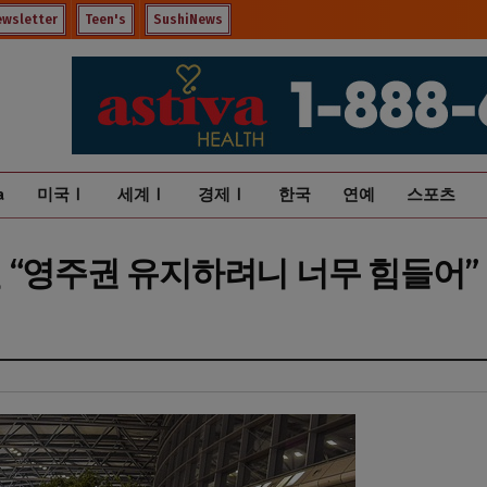
ewsletter
Teen's
SushiNews
a
미국Ⅰ
세계Ⅰ
경제Ⅰ
한국
연예
스포츠
 “영주권 유지하려니 너무 힘들어”