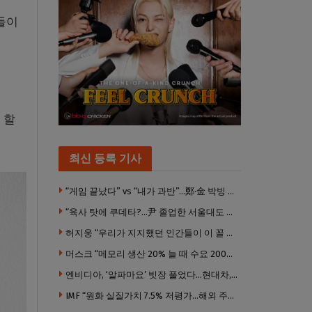
들이
 할
최신 등록 기사
“게임 끝났다” vs “내가 과반”…鄭·金 박빙 전대 서로 우위 주장
“육사 탓에 쿠데타?…尹 졸업한 서울대도 없애야 하나”
허지웅 “우리가 지지했던 인간들이 이 꼴 만들었다”
머스크 “메모리 생산 20% 늘 때 수요 200% 증가” … 반도체 매출 1조달러 눈 앞
엔비디아, ‘알파마요’ 빗장 풀었다…현대차, 자율주행 속도내나
IMF “원화 실질가치 7.5% 저평가…해외 주식투자 영향”