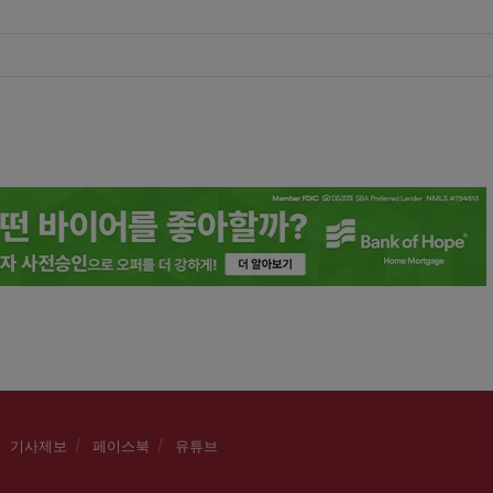
기사제보
페이스북
유튜브