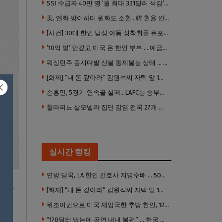
SSI 수급자 40만 명 ‘월 최대 331달러 삭감’ 위기…10만 명은 수급자격 상실
美, 엔화 방어하며 원화도 소환…韓 환율 안정 ‘우군’ 되나
[사건] 30대 한인 남성 아동 성착취물 유포 혐의로 체포
’10억 빚’ 안갚고 미국 온 한인 부부 … 예금보험공사, 미국서 소송
워싱턴주 동시다발 산불 통제불능 상태 … 이재민 수십만명
[화제] “내 돈 갚아라” 김원석씨 자택 앞 1인 광대 시위 … 한인 투자사, “108만 달러 못받아”
손흥민, 5경기 연속골 실패…LAFC는 승부차기 끝 과달라하라 격파
할라피뇨 살모넬라 집단 감염 전국 27개 주 급속 확산
실시간 랭킹
연방 당국, LA 한인 간호사 지명수배 … 500만 달러 메디캐어 사기, 선고 직전 한국 도주
 “코
[화제] “내 돈 갚아라” 김원석씨 자택 앞 1인 광대 시위 … 한인 투자사, “108만 달러 못받아”
위조여권으로 미국 재입국한 추방 한인, 120만 달러 은행 사기 행각
“170달러 냈는데 공연 내내 불편” … 한국 코미디언 LA공연, 음향 불량에 외모 비하 개그 논란