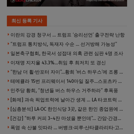
최신 등록 기사
이란의 강경 청구서 … 트럼프 ‘승리선언’ 출구전략 난항
“트럼프 통치방식, 독재자 수순 … 선거방해 가능성”
일본축구협회, 한국서 성접대 의혹 관련 심판 4명 조사
이재명 지지율 43.3%…취임 후 최저치 또 경신
“한남 더 휠·반포터 자이”…황희 ‘버스 하우스’에 조롱 쏟아져
테메큘라 15번 프리웨이서 140마일 질주…스포츠카 압수
민주당 황희, “청년들 버스 하우스 거주하라” 후폭풍
[화제] 과속 픽업트럭에 날아간 생계 … LA 타코트럭 일가족 3명 부상
[심층분석] LA·OC 한인식당 3곳, 같은 한인 종업원에 잇따라 피소 … 세 소장 들여다보니
[건강] “하루 커피 3~4잔 마셨을 뿐인데”… 간암·간경변 위험 뚝
폭염 속 산불 잇따라 … 버뱅크·피루·산타클라리타·고먼 잇단 산불