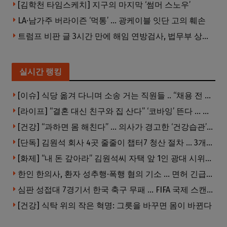
[김학천 타임스케치] 지구의 마지막 ‘썸머 스노우’
LA·남가주 버라이즌 ‘먹통’ … 광케이블 잇단 고의 훼손
트럼프 비판 글 3시간 만에 해임 연방검사, 법무부 상대 소송
실시간 랭킹
[이슈] 식당 옮겨 다니며 소송 거는 직원들 .. “채용 전 반드시 확인해야”
[라이프] “결혼 대신 친구와 집 산다” ‘코바잉’ 뜬다 … 내 집 마련 공식 바뀌었다
[건강] “과하면 몸 해친다” … 의사가 경고한 ‘건강습관’ 5가지
[단독] 김원석 회사 4곳 줄줄이 챕터7 청산 절차 … 3개 법인 같은 날 동시 파산 신청
[화제] “내 돈 갚아라” 김원석씨 자택 앞 1인 광대 시위 … 한인 투자사, “108만 달러 못받아”
한인 한의사, 환자 성추행·폭행 혐의 기소 … 면허 긴급정지
심판 성접대 7경기서 한국 축구 무패 … FIFA 국제 스캔들 번지나
[건강] 식탁 위의 작은 혁명: 그릇을 바꾸면 몸이 바뀐다