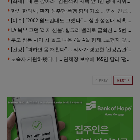
[화제] “내 돈 갚아라” 김원석씨 자택 앞 1인 광대 시위 … 한인 투자사, “108만 달러 못받아”
한인 한의사, 환자 성추행·폭행 혐의 기소 … 면허 긴급정지
[이슈] “2002 월드컵때도 그랬나” … 심판 성접대 의혹 해외로 일파만파, 4강 신화까지 불똥
LA 북부 고먼 ‘리지 산불’, 헝그리 밸리로 급확산 … 5번 Fwy 양방향 전면 폐쇄
부모 잠든 사이 차 몰고 나온 7살·4살 형제…보행자 덮쳐 중태
[건강] “과하면 몸 해친다” … 의사가 경고한 ‘건강습관’ 5가지
노숙자 지원하랬더니 … 단체장 보수에 165만 달러 ‘펑펑’
PREV
NEXT