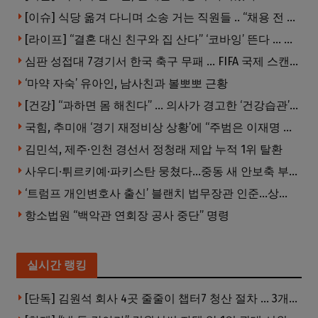
[이슈] 식당 옮겨 다니며 소송 거는 직원들 .. “채용 전 반드시 확인해야”
[라이프] “결혼 대신 친구와 집 산다” ‘코바잉’ 뜬다 … 내 집 마련 공식 바뀌었다
심판 성접대 7경기서 한국 축구 무패 … FIFA 국제 스캔들 번지나
‘마약 자숙’ 유아인, 남사친과 볼뽀뽀 근황
[건강] “과하면 몸 해친다” … 의사가 경고한 ‘건강습관’ 5가지
국힘, 추미애 ‘경기 재정비상 상황’에 “주범은 이재명 전 지사”
김민석, 제주·인천 경선서 정청래 제압 누적 1위 탈환
사우디·튀르키예·파키스탄 뭉쳤다…중동 새 안보축 부상하나
‘트럼프 개인변호사 출신’ 블랜치 법무장관 인준…상원 50대49 가결
항소법원 “백악관 연회장 공사 중단” 명령
실시간 랭킹
[단독] 김원석 회사 4곳 줄줄이 챕터7 청산 절차 … 3개 법인 같은 날 동시 파산 신청