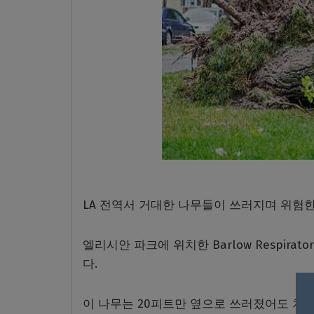
LA
전역서
거대한
나무들이
쓰러지며
위험
엘리시안
파크에
위치한
Barlow Respirator
다
.
이 나무는
20
피트만 옆으로 쓰러졌어도
치료