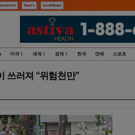
ewsletter
Teen's
SushiNews
a
미국Ⅰ
세계Ⅰ
경제Ⅰ
한국
연예
스포츠
없이 쓰러져 “위험천만”