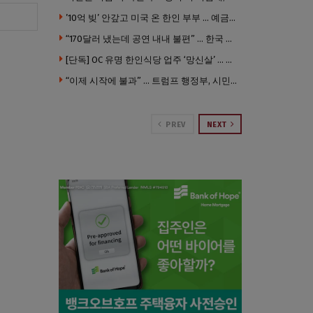
’10억 빚’ 안갚고 미국 온 한인 부부 … 예금보험공사, 미국서 소송
“170달러 냈는데 공연 내내 불편” … 한국 코미디언 LA공연, 음향 불량에 외모 비하 개그 논란
[단독] OC 유명 한인식당 업주 ‘망신살’ … 육류대금 안 갚자 식당서 공개추심
“이제 시작에 불과” … 트럼프 행정부, 시민권 박탈 본격화
PREV
NEXT