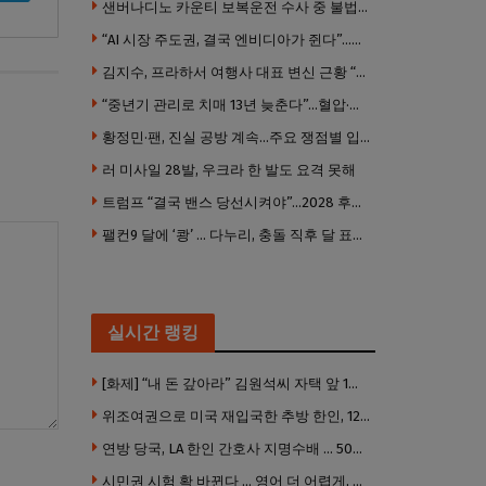
샌버나디노 카운티 보복운전 수사 중 불법 총기 20정·탄약 2만 발 압수
“AI 시장 주도권, 결국 엔비디아가 쥔다”…모건스탠리 장담
김지수, 프라하서 여행사 대표 변신 근황 “가볼 만하니…”
“중년기 관리로 치매 13년 늦춘다”…혈압·당뇨·금연 시기가 골든타임
황정민·팬, 진실 공방 계속…주요 쟁점별 입장 정리
러 미사일 28발, 우크라 한 발도 요격 못해
트럼프 “결국 밴스 당선시켜야”…2028 후계 구도 힘 싣나
팰컨9 달에 ‘쾅’ … 다누리, 충돌 직후 달 표면 촬영 유일 탐사선
실시간 랭킹
[화제] “내 돈 갚아라” 김원석씨 자택 앞 1인 광대 시위 … 한인 투자사, “108만 달러 못받아”
위조여권으로 미국 재입국한 추방 한인, 120만 달러 은행 사기 행각
연방 당국, LA 한인 간호사 지명수배 … 500만 달러 메디캐어 사기, 선고 직전 한국 도주
시민권 시험 확 바뀐다 … 영어 더 어렵게, 민간시험 도입 추진