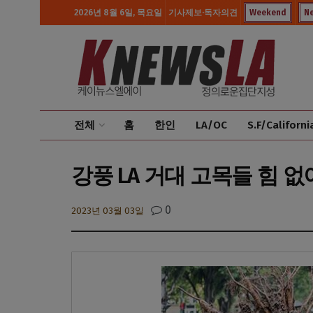
2026년 8월 6일, 목요일
기사제보·독자의견
Weekend
N
전체
홈
한인
LA/OC
S.F/Californi
강풍 LA 거대 고목들 힘 
0
2023년 03월 03일