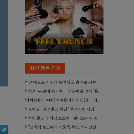
다
.
택가
최신 등록 기사
혔
LA 메트로 버스서 승객 얼굴 흉기로 찌른 증오범죄 피고인, 종신형에 징역 7년 추가 선고
삼성 144만대 신기록 … 구글·애플 가세 ‘폴더블 대전’ 열린다
[석승환의 MLB] 덕아웃의 아시안(1) — 커트 스즈키가 우리에게 묻는 것
트럼프, “원정출산 차단” 행정명령 서명 … 외국 공무원 자녀도 시민권 안준다
차량 돌진에 식당 초토화… 캘리포니아 명물 버거집 “다시 일어설 수 있도록 도와주세요”
“전국적 살모네라 식중독 확산, 멕시코산 할라피뇨”– CDC