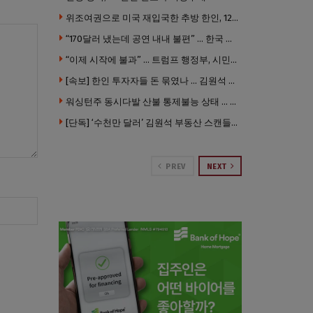
위조여권으로 미국 재입국한 추방 한인, 120만 달러 은행 사기 행각
“170달러 냈는데 공연 내내 불편” … 한국 코미디언 LA공연, 음향 불량에 외모 비하 개그 논란
“이제 시작에 불과” … 트럼프 행정부, 시민권 박탈 본격화
[속보] 한인 투자자들 돈 묶였나 … 김원석 회사들 챕터7 강제파산·자진파산 잇따라 신청
워싱턴주 동시다발 산불 통제불능 상태 … 이재민 수십만명
[단독] ‘수천만 달러’ 김원석 부동산 스캔들 새 국면 … 한인 투자자들 소송 잇따라 ‘디폴트’ 절차
PREV
NEXT