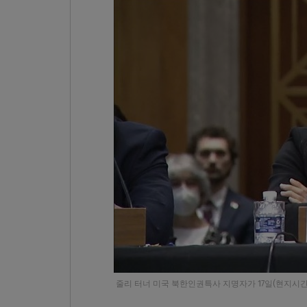
줄리 터너 미국 북한인권특사 지명자가 17일(현지시간