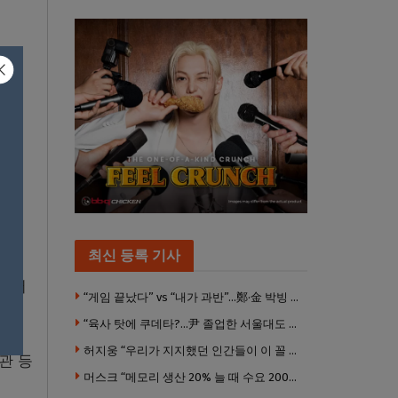
과됐
 미
 퇴
최신 등록 기사
회에서
“게임 끝났다” vs “내가 과반”…鄭·金 박빙 전대 서로 우위 주장
“육사 탓에 쿠데타?…尹 졸업한 서울대도 없애야 하나”
허지웅 “우리가 지지했던 인간들이 이 꼴 만들었다”
관 등
머스크 “메모리 생산 20% 늘 때 수요 200% 증가” … 반도체 매출 1조달러 눈 앞