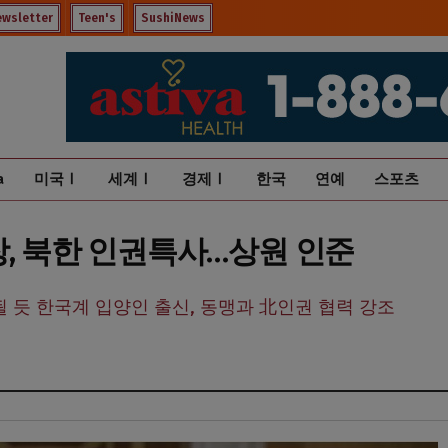
ewsletter
Teen's
SushiNews
a
미국Ⅰ
세계Ⅰ
경제Ⅰ
한국
연예
스포츠
장, 북한 인권특사…상원 인준
될 듯 한국계 입양인 출신, 동맹과 北인권 협력 강조