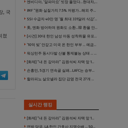
엔비디아, ‘알파마요’ 빗장 풀었다…현대차, 자율주행 속도내나
IMF “원화 실질가치 7.5% 저평가…해외 주식투자 영향”
, 국
SSI 수급자 40만 명 ‘월 최대 331달러 삭감’ 위기…10만 명은 수급자격 상실
美, 엔화 방어하며 원화도 소환…韓 환율 안정 ‘우군’ 되나
려졌
[사건] 30대 한인 남성 아동 성착취물 유포 혐의로 체포
’10억 빚’ 안갚고 미국 온 한인 부부 … 예금보험공사, 미국서 소송
워싱턴주 동시다발 산불 통제불능 상태 … 이재민 수십만명
[화제] “내 돈 갚아라” 김원석씨 자택 앞 1인 광대 시위 … 한인 투자사, “108만 달러 못받아”
손흥민, 5경기 연속골 실패…LAFC는 승부차기 끝 과달라하라 격파
할라피뇨 살모넬라 집단 감염 전국 27개 주 급속 확산
실시간 랭킹
[화제] “내 돈 갚아라” 김원석씨 자택 앞 1인 광대 시위 … 한인 투자사, “108만 달러 못받아”
연방 당국, LA 한인 간호사 지명수배 … 500만 달러 메디캐어 사기, 선고 직전 한국 도주