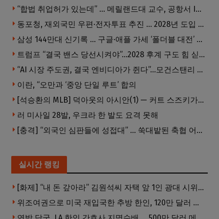
“합법 취업허가 있는데” … 메릴랜드대 교수, 공항서 ICE에 체포, 구금 중
동포청, 재외국민 우편·전자투표 추진 … 2028년 도입 목표
삼성 144만대 신기록 … 구글·애플 가세 ‘폴더블 대전’ 열린다
트럼프 “결국 밴스 당선시켜야”…2028 후계 구도 힘 싣나
“AI 시장 주도권, 결국 엔비디아가 쥔다”…모건스탠리 장담
이란, “오만과 ‘중앙 단일 루트’ 합의
[석승환의 MLB] 덕아웃의 아시안(1) — 커트 스즈키가 우리에게 묻는 것
러 미사일 28발, 우크라 한 발도 요격 못해
[충격] “외국인 심판들에 성접대” … 쑥대밭된 축협 어디까지 추락하나
실시간 랭킹
[화제] “내 돈 갚아라” 김원석씨 자택 앞 1인 광대 시위 … 한인 투자사, “108만 달러 못받아”
위조여권으로 미국 재입국한 추방 한인, 120만 달러 은행 사기 행각
연방 당국, LA 한인 간호사 지명수배 … 500만 달러 메디캐어 사기, 선고 직전 한국 도주