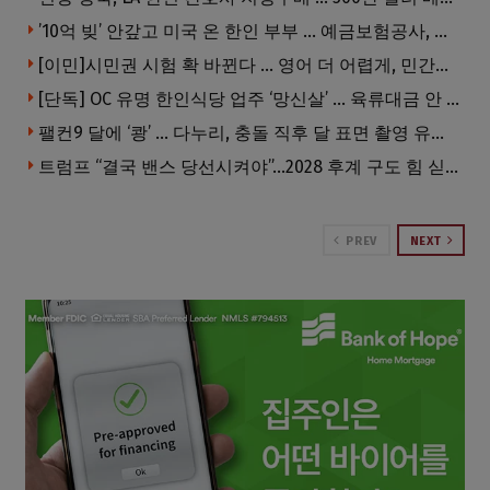
’10억 빚’ 안갚고 미국 온 한인 부부 … 예금보험공사, 미국서 소송
[이민]시민권 시험 확 바뀐다 … 영어 더 어렵게, 민간시험 도입 추진
[단독] OC 유명 한인식당 업주 ‘망신살’ … 육류대금 안 갚자 식당서 공개추심
팰컨9 달에 ‘쾅’ … 다누리, 충돌 직후 달 표면 촬영 유일 탐사선
트럼프 “결국 밴스 당선시켜야”…2028 후계 구도 힘 싣나
PREV
NEXT