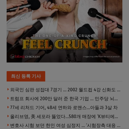
최신 등록 기사
외국인 심판 성접대 7경기 … 2002 월드컵 4강 신화도 흔들
트럼프 회사에 200만 달러 준 한국 기업 … 민주당 뇌물의혹 조사
77세 리처드 기어, 48세 연하와 로맨스…아들과 3살 차
올리브영, 美 세포라 뚫었다…580개 매장에 ‘K뷰티에딧’ 론칭
변호사 시험 보던 한인 여성 심정지 … ‘시험장측 대응 부적절’ 소송