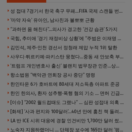
성 접대 7경기서 한국 축구 무패…FIFA 국제 스캔들 번지나
‘마약 자숙’ 유아인, 남사친과 볼뽀뽀 근황
“과하면 몸 해친다”…의사가 경고한 ‘건강 습관’ 5가지
국힘, 추미애 ‘경기 재정비상 상황’에 “주범은 이재명 전 지사”
김민석, 제주·인천 경선서 정청래 제압 누적 1위 탈환
사우디·튀르키예·파키스탄 뭉쳤다…중동 새 안보축 부상하나
‘트럼프 개인변호사 출신’ 블랜치 법무장관 인준…상원 50대49 가결
항소법원 “백악관 연회장 공사 중단” 명령
한인타운 6가 호바트에 80세대 저소득층 아파트 준공
한인 한의사, 환자 성추행·폭행 혐의 기소 … 면허 긴급정지
[이슈] “2002 월드컵때도 그랬나” … 심판 성접대 의혹 해외로 일파만파, 4강 신화까지 불똥
[화제] ‘사과 편지와 100달러’…40년 만에 훔친 책 돌려준 절도범
LA 반 ICE 시위 대응에 경찰 인건비만 1,700만 달러 썼다.
노숙자 지원하랬더니 … 단체장 보수에 165만 달러 ‘펑펑’