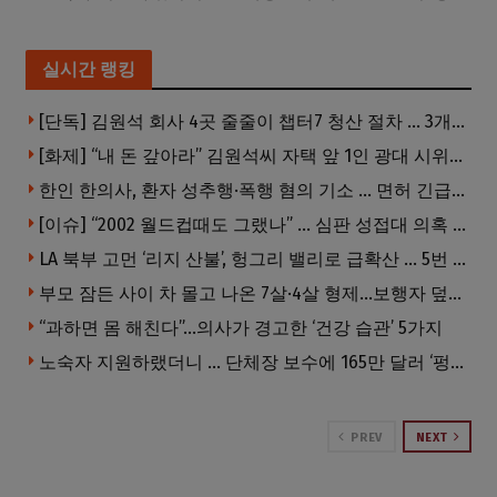
실시간 랭킹
[단독] 김원석 회사 4곳 줄줄이 챕터7 청산 절차 … 3개 법인 같은 날 동시 파산 신청
[화제] “내 돈 갚아라” 김원석씨 자택 앞 1인 광대 시위 … 한인 투자사, “108만 달러 못받아”
한인 한의사, 환자 성추행·폭행 혐의 기소 … 면허 긴급정지
[이슈] “2002 월드컵때도 그랬나” … 심판 성접대 의혹 해외로 일파만파, 4강 신화까지 불똥
LA 북부 고먼 ‘리지 산불’, 헝그리 밸리로 급확산 … 5번 Fwy 양방향 전면 폐쇄
부모 잠든 사이 차 몰고 나온 7살·4살 형제…보행자 덮쳐 중태
“과하면 몸 해친다”…의사가 경고한 ‘건강 습관’ 5가지
노숙자 지원하랬더니 … 단체장 보수에 165만 달러 ‘펑펑’
PREV
NEXT